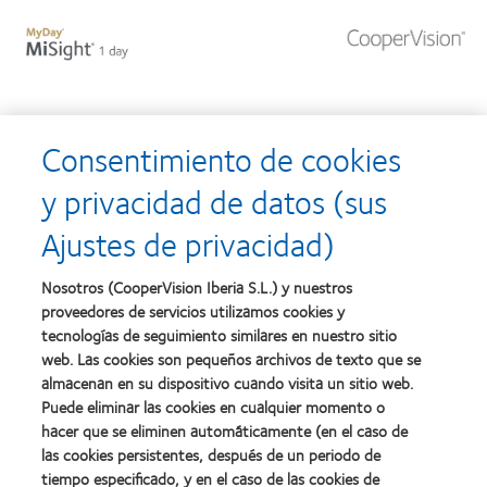
Pasar
al
contenido
principal
Gracias por tu
Consentimiento de cookies
interés
y privacidad de datos (sus
Ajustes de privacidad)
En breve te contactaremos para ofrecerte más
información sin compromiso.
Nosotros (CooperVision Iberia S.L.) y nuestros
proveedores de servicios utilizamos cookies y
tecnologías de seguimiento similares en nuestro sitio
web. Las cookies son pequeños archivos de texto que se
almacenan en su dispositivo cuando visita un sitio web.
Puede eliminar las cookies en cualquier momento o
hacer que se eliminen automáticamente (en el caso de
las cookies persistentes, después de un periodo de
tiempo especificado, y en el caso de las cookies de