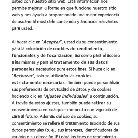
usted con nuestro sitio web. Esta información nos
pequeña.
permite mejorar la forma en que funciona nuestro sitio
web y nos ayuda a proporcionarle una mejor experiencia
Problemas para leer con poca luz.
de usuario al mostrarle contenido y anuncios relevantes
para usted.
Al hacer clic en “
Aceptar
”, usted da su consentimiento
para la colocación de
cookies de rendimiento,
funcionales
y
de focalización
, así como para el acceso
a las mismas y para el
tratamiento de sus datos
personales
necesarios para estos fines. Si hace clic en
“
Rechazar
”, solo se utilizarán las
cookies
estrictamente necesarias
. También puede personalizar
sus preferencias de privacidad de datos y de cookies
haciendo clic en “
Ajustes individuales
” a continuación.
A través de estos ajustes, también puede
retirar
su
consentimiento en cualquier momento con vigencia de
cara al futuro. Además del uso de cookies, su
consentimiento se refiere al tratamiento asociado de sus
datos personales (p. ej., sus intereses, identificadores de
usuario o su dirección IP) para los fines de rendimiento,