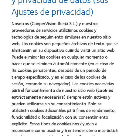
Disfruta de las últimas
Ajustes de privacidad)
innovaciones y avances
tecnológicos
para mantener tu estilo
Nosotros (CooperVision Iberia S.L.) y nuestros
de vida.
proveedores de servicios utilizamos cookies y
tecnologías de seguimiento similares en nuestro sitio
web. Las cookies son pequeños archivos de texto que se
almacenan en su dispositivo cuando visita un sitio web.
Puede eliminar las cookies en cualquier momento o
Primeros signos de la presbicia
hacer que se eliminen automáticamente (en el caso de
las cookies persistentes, después de un periodo de
tiempo especificado, y en el caso de las cookies de
Afecta a personas mayores de 40 años.
sesión, cerrando su navegador). Las cookies necesarias
para el funcionamiento de nuestro sitio web (
cookies
Alteraciones en la visión de cerca.
estrictamente necesarias
) siempre están activas y
Dificultad para ver de cerca.
pueden utilizarse sin su consentimiento. Solo se
utilizarán cookies adicionales para fines de rendimiento,
Problemas para ver pantallas de
funcionalidad o focalización con su consentimiento
teléfonos móviles.
explícito. Estos tipos de cookies nos ayudan a
reconocerle como usuario y a entender cómo interactúa
Dificultad para concentrarse en la letra