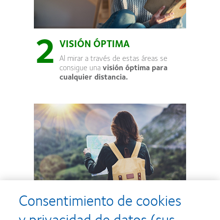
2
VISIÓN ÓPTIMA
Al mirar a través de estas áreas se
consigue una
visión óptima para
cualquier distancia.
3
Consentimiento de cookies
INNOVACIÓN +
y privacidad de datos (sus
TECNOLOGÍA