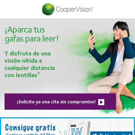
Pasar
al
contenido
¡Aparca tus
principal
gafas para leer!
Y disfruta de una
visión nítida a
cualquier distancia
1
con lentillas
¡Solicita ya una cita sin compromiso!