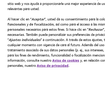
sitio web y nos ayuda a proporcionarle una mejor experiencia de us
relevantes para usted.
Al hacer clic en “
Aceptar
”, usted da su consentimiento para la co
funcionales
y
de focalización
, así como para el acceso a las mis
personales
necesarios para estos fines. Si hace clic en “
Rechazar
”
necesarias
. También puede personalizar sus preferencias de privac
“
Ajustes individuales
” a continuación. A través de estos ajustes
cualquier momento con vigencia de cara al futuro. Además del uso d
tratamiento asociado de sus datos personales (p. ej., sus intereses, 
para los fines de rendimiento, funcionalidad o focalización menci
información, consulte nuestro
Aviso de cookies
y, en relación co
personales, nuestro
Aviso de privacidad
.
©2025 CooperVision
Aviso de cookies
Política de priva