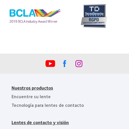
Premio
internacional
Manufacturing
REBRAND
Learn
Leadership
100®
more
100
(2012)
about
(ML
Premio
100)
de
(2012)
la
Industria
de
la
BCLA
Nuestros productos
Encuentre su lente
Tecnología para lentes de contacto
Lentes de contacto y visión