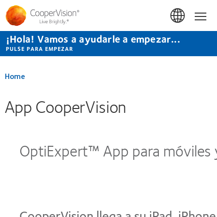
Pasar
al
Hom
contenido
principal
¡Hola! Vamos a ayudarle a empezar...
PULSE PARA EMPEZAR
Home
App CooperVision
OptiExpert™ App para móviles y
CooperVision llega a su iPad, iPhone