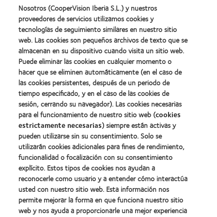
fabricación
(2011)
more
about
Nosotros (CooperVision Iberia S.L.) y nuestros
(2011)
about
2012
proveedores de servicios utilizamos cookies y
2012:
Premio
Premio
tecnologías de seguimiento similares en nuestro sitio
internacional
Manufacturing
web. Las cookies son pequeños archivos de texto que se
REBRAND
Learn
Leadership
100®
almacenan en su dispositivo cuando visita un sitio web.
more
100
(2012)
about
Puede eliminar las cookies en cualquier momento o
(ML
Premio
100)
hacer que se eliminen automáticamente (en el caso de
de
(2012)
las cookies persistentes, después de un periodo de
la
tiempo especificado, y en el caso de las cookies de
Industria
de
sesión, cerrando su navegador). Las cookies necesarias
la
para el funcionamiento de nuestro sitio web (
cookies
BCLA
estrictamente necesarias
) siempre están activas y
pueden utilizarse sin su consentimiento. Solo se
utilizarán cookies adicionales para fines de rendimiento,
funcionalidad o focalización con su consentimiento
explícito. Estos tipos de cookies nos ayudan a
Nuestros productos
reconocerle como usuario y a entender cómo interactúa
Encuentre su lente
usted con nuestro sitio web. Esta información nos
permite mejorar la forma en que funciona nuestro sitio
Tecnología para lentes de contacto
web y nos ayuda a proporcionarle una mejor experiencia