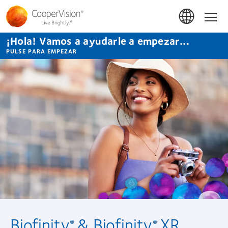
Pasar
al
Hom
contenido
principal
¡Hola! Vamos a ayudarle a empezar...
PULSE PARA EMPEZAR
Biofinity
& Biofinity
XR
®
®