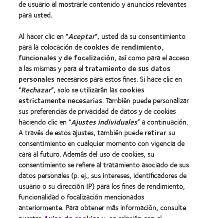
de usuario al mostrarle contenido y anuncios relevantes
Lentes de contacto y visión
para usted.
Nuevo usuario
Al hacer clic en “
Aceptar
”, usted da su consentimiento
Usuario experimentado
para la colocación de
cookies de rendimiento,
Blog
funcionales
y
de focalización
, así como para el acceso
a las mismas y para el
tratamiento de sus datos
personales
necesarios para estos fines. Si hace clic en
Sobre nosotros
“
Rechazar
”, solo se utilizarán las
cookies
Carreras
estrictamente necesarias
. También puede personalizar
sus preferencias de privacidad de datos y de cookies
Noticias
haciendo clic en “
Ajustes individuales
” a continuación.
Contacto
A través de estos ajustes, también puede
retirar
su
consentimiento en cualquier momento con vigencia de
cara al futuro. Además del uso de cookies, su
Legal
consentimiento se refiere al tratamiento asociado de sus
Política de privacidad
datos personales (p. ej., sus intereses, identificadores de
usuario o su dirección IP) para los fines de rendimiento,
Aviso Legal
funcionalidad o focalización mencionados
Aviso de cookies
anteriormente. Para obtener más información, consulte
Condiciones del servicio