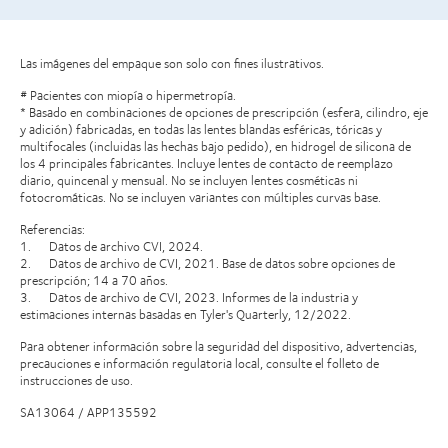
Las imágenes del empaque son solo con fines ilustrativos.
# Pacientes con miopía o hipermetropía.
* Basado en combinaciones de opciones de prescripción (esfera, cilindro, eje
y adición) fabricadas, en todas las lentes blandas esféricas, tóricas y
multifocales (incluidas las hechas bajo pedido), en hidrogel de silicona de
los 4 principales fabricantes. Incluye lentes de contacto de reemplazo
diario, quincenal y mensual. No se incluyen lentes cosméticas ni
fotocromáticas. No se incluyen variantes con múltiples curvas base.
Referencias:
1. Datos de archivo CVI, 2024.
2. Datos de archivo de CVI, 2021. Base de datos sobre opciones de
prescripción; 14 a 70 años.
3. Datos de archivo de CVI, 2023. Informes de la industria y
estimaciones internas basadas en Tyler's Quarterly, 12/2022.
Para obtener información sobre la seguridad del dispositivo, advertencias,
precauciones e información regulatoria local, consulte el folleto de
instrucciones de uso.
SA13064 / APP135592