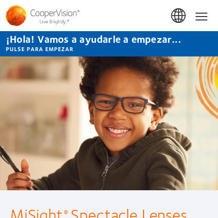
Pasar
al
Hom
contenido
principal
¡Hola! Vamos a ayudarle a empezar...
PULSE PARA EMPEZAR
MiSight
Spectacle Lenses
®