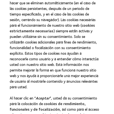
Premio
100)
hacer que se eliminen automáticamente (en el caso de
de
(2012)
las cookies persistentes, después de un periodo de
la
tiempo especificado, y en el caso de las cookies de
Industria
de
sesión, cerrando su navegador). Las cookies necesarias
la
para el funcionamiento de nuestro sitio web (
cookies
BCLA
estrictamente necesarias
) siempre están activas y
pueden utilizarse sin su consentimiento. Solo se
utilizarán cookies adicionales para fines de rendimiento,
funcionalidad o focalización con su consentimiento
explícito. Estos tipos de cookies nos ayudan a
Nuestros productos
reconocerle como usuario y a entender cómo interactúa
Encuentre su lente
usted con nuestro sitio web. Esta información nos
permite mejorar la forma en que funciona nuestro sitio
Tecnología para lentes de contacto
web y nos ayuda a proporcionarle una mejor experiencia
de usuario al mostrarle contenido y anuncios relevantes
Lentes de contacto y visión
para usted.
Nuevo usuario
Al hacer clic en “
Aceptar
”, usted da su consentimiento
Usuario experimentado
para la colocación de
cookies de rendimiento,
Blog
funcionales
y
de focalización
, así como para el acceso