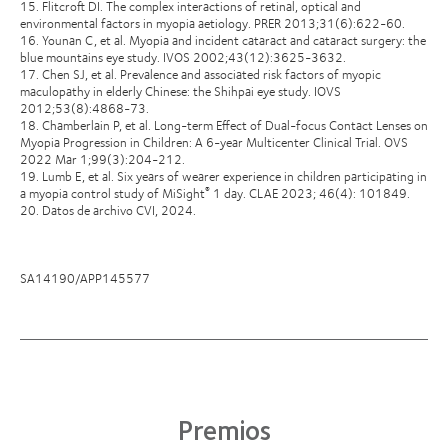
15. Flitcroft DI. The complex interactions of retinal, optical and
environmental factors in myopia aetiology. PRER 2013;31(6):622-60.
16. Younan C, et al. Myopia and incident cataract and cataract surgery: the
blue mountains eye study. IVOS 2002;43(12):3625-3632.
17. Chen SJ, et al. Prevalence and associated risk factors of myopic
maculopathy in elderly Chinese: the Shihpai eye study. IOVS
2012;53(8):4868-73.
18. Chamberlain P, et al. Long-term Effect of Dual-focus Contact Lenses on
Myopia Progression in Children: A 6-year Multicenter Clinical Trial. OVS
2022 Mar 1;99(3):204-212.
19. Lumb E, et al. Six years of wearer experience in children participating in
a myopia control study of MiSight
1 day. CLAE 2023; 46(4): 101849.
®
20. Datos de archivo CVI, 2024.
SA14190/APP145577
Premios