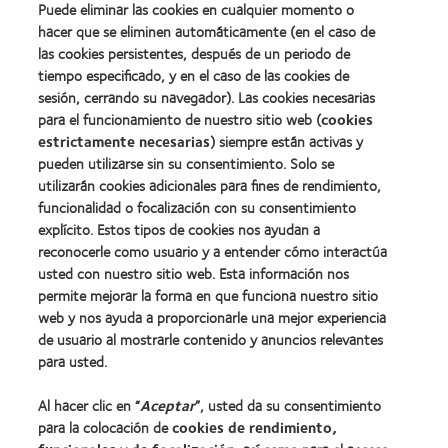
(2012)
about
Puede eliminar las cookies en cualquier momento o
(ML
Premio
100)
hacer que se eliminen automáticamente (en el caso de
de
(2012)
las cookies persistentes, después de un periodo de
la
tiempo especificado, y en el caso de las cookies de
Industria
de
sesión, cerrando su navegador). Las cookies necesarias
la
para el funcionamiento de nuestro sitio web (
cookies
BCLA
estrictamente necesarias
) siempre están activas y
pueden utilizarse sin su consentimiento. Solo se
utilizarán cookies adicionales para fines de rendimiento,
funcionalidad o focalización con su consentimiento
explícito. Estos tipos de cookies nos ayudan a
Nuestros productos
reconocerle como usuario y a entender cómo interactúa
Encuentre su lente
usted con nuestro sitio web. Esta información nos
permite mejorar la forma en que funciona nuestro sitio
Tecnología para lentes de contacto
web y nos ayuda a proporcionarle una mejor experiencia
de usuario al mostrarle contenido y anuncios relevantes
Lentes de contacto y visión
para usted.
Nuevo usuario
Al hacer clic en “
Aceptar
”, usted da su consentimiento
Usuario experimentado
para la colocación de
cookies de rendimiento,
Blog