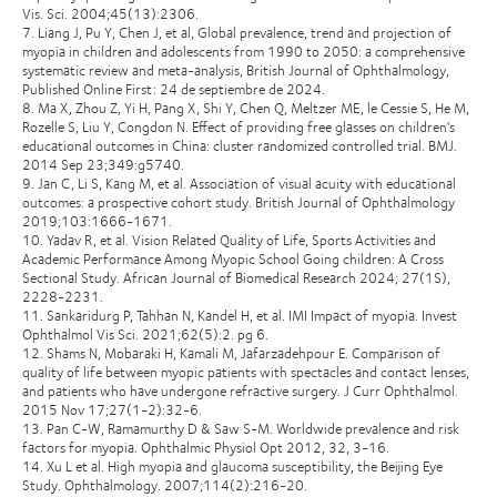
Vis. Sci. 2004;45(13):2306.
7. Liang J, Pu Y, Chen J, et al, Global prevalence, trend and projection of
myopia in children and adolescents from 1990 to 2050: a comprehensive
systematic review and meta-analysis, British Journal of Ophthalmology,
Published Online First: 24 de septiembre de 2024.
8. Ma X, Zhou Z, Yi H, Pang X, Shi Y, Chen Q, Meltzer ME, le Cessie S, He M,
Rozelle S, Liu Y, Congdon N. Effect of providing free glasses on children's
educational outcomes in China: cluster randomized controlled trial. BMJ.
2014 Sep 23;349:g5740.
9. Jan C, Li S, Kang M, et al. Association of visual acuity with educational
outcomes: a prospective cohort study. British Journal of Ophthalmology
2019;103:1666-1671.
10. Yadav R, et al. Vision Related Quality of Life, Sports Activities and
Academic Performance Among Myopic School Going children: A Cross
Sectional Study. African Journal of Biomedical Research 2024; 27(1S),
2228-2231.
11. Sankaridurg P, Tahhan N, Kandel H, et al. IMI Impact of myopia. Invest
Ophthalmol Vis Sci. 2021;62(5):2. pg 6.
12. Shams N, Mobaraki H, Kamali M, Jafarzadehpour E. Comparison of
quality of life between myopic patients with spectacles and contact lenses,
and patients who have undergone refractive surgery. J Curr Ophthalmol.
2015 Nov 17;27(1-2):32-6.
13. Pan C-W, Ramamurthy D & Saw S-M. Worldwide prevalence and risk
factors for myopia. Ophthalmic Physiol Opt 2012, 32, 3-16.
14. Xu L et al. High myopia and glaucoma susceptibility, the Beijing Eye
Study. Ophthalmology. 2007;114(2):216-20.