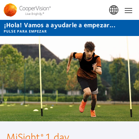
Pasar
al
Hom
contenido
principal
¡Hola! Vamos a ayudarle a empezar...
PULSE PARA EMPEZAR
MiSight
1 day
®