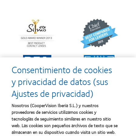
Learn
Learn
more
more
about
about
Premio
2012
Silmo
y
d’Or
2010:
al
Mejor
Learn
Learn
mejor
empresa
more
more
producto
para
Consentimiento de cookies
about
about
con
el
2011:
2011:
MyDay™
desarrollo
y privacidad de datos (sus
Premios
Premio
del
a
a
liderazgo
Ajustes de privacidad)
la
la
Learn
mejor
salud
Learn
more
fabricación
(2011)
more
about
Nosotros (CooperVision Iberia S.L.) y nuestros
(2011)
about
2012
proveedores de servicios utilizamos cookies y
2012:
Premio
Premio
tecnologías de seguimiento similares en nuestro sitio
internacional
Manufacturing
web. Las cookies son pequeños archivos de texto que se
REBRAND
Learn
Leadership
100®
almacenan en su dispositivo cuando visita un sitio web.
more
100