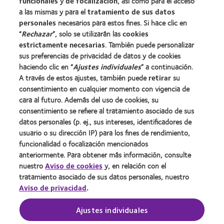
funcionales
y
de focalización
, así como para el acceso
a las mismas y para el
tratamiento de sus datos
personales
necesarios para estos fines. Si hace clic en
Sobre nosotros
“
Rechazar
”, solo se utilizarán las
cookies
Carreras
estrictamente necesarias
. También puede personalizar
sus preferencias de privacidad de datos y de cookies
Noticias
haciendo clic en “
Ajustes individuales
” a continuación.
Contacto
A través de estos ajustes, también puede
retirar
su
consentimiento en cualquier momento con vigencia de
cara al futuro. Además del uso de cookies, su
Legal
consentimiento se refiere al tratamiento asociado de sus
Política de privacidad
datos personales (p. ej., sus intereses, identificadores de
usuario o su dirección IP) para los fines de rendimiento,
Aviso Legal
funcionalidad o focalización mencionados
Aviso de cookies
anteriormente. Para obtener más información, consulte
Condiciones del servicio
nuestro
Aviso de cookies
y, en relación con el
tratamiento asociado de sus datos personales, nuestro
Public Country by Country Reporting
Aviso de privacidad
.
Buscar un centro
Ajustes individuales