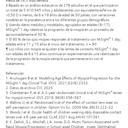
media de >6,5 días/semana
‡ Basado en un análisis exhaustivo de 276 estudios en el que participaron
un total de 5 410 945 niños y adolescentes con equivalente esférico de
-0,50 D o menos, de 6 a 19 años de edad de 50 países, con variaciones
notables en la prevalencia entre los diferentes grupos demográficos.
§ Usando datos medidos y modelados, agrupados en edades (8-17),
MiSight
1 day ralentizó la progresión de la miopía en un promedio de
®
aproximadamente el 50 %.
◊ El 90 % de los ojos miopes responden al tratamiento con MiSight
1 day;
®
edades entre 11 y 15 años al inicio del tratamiento, n = 90
¶ Los niños con miopía se ajustan a las lentes de contacto MiSight
1 day
®
con edades de 8 a 15 años continuaron experimentando una ralentización
de la progresión de la miopía siempre que permanecieron con el
tratamiento.
Referencias:
1. Arumugam B et al. Modelling Age Effects of Myopia Progression for the
MiSight 1 day Clinical Trial. IOVS. 2021;62(8):2333.
2. Datos de archivo CVI, 2025.
3. Chamberlain P, et al. A 3-year randomized clinical trial of MiSight
lenses
®
for myopia control. OVS 2019; 96(8):556-567.
4. Walline JJ, et al. Randomized trial of the effect of contact lens wear on
self-perception in children. Optom Vis Sci. 2009 Mar;86(3):222-32.
5. Woods J et al. Ocular health of children wearing daily disposable contact
lenses over a 6-year period. CLAE 2021 Aug;44(4):101391.
6. K. Zadnik, G.L. Mitchell, L.A. Jones, D.O. Mutti; Factors Associated with
Rapid Myopia Progression in School-aged Children . Invest. Ophthalmol.