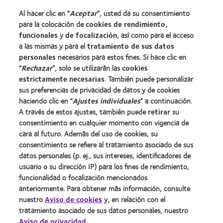
Nuevo usuario
Al hacer clic en “
Aceptar
”, usted da su consentimiento
Usuario experimentado
para la colocación de
cookies de rendimiento,
Blog
funcionales
y
de focalización
, así como para el acceso
a las mismas y para el
tratamiento de sus datos
personales
necesarios para estos fines. Si hace clic en
Sobre nosotros
“
Rechazar
”, solo se utilizarán las
cookies
estrictamente necesarias
. También puede personalizar
Carreras
sus preferencias de privacidad de datos y de cookies
Noticias
haciendo clic en “
Ajustes individuales
” a continuación.
Contacto
A través de estos ajustes, también puede
retirar
su
consentimiento en cualquier momento con vigencia de
cara al futuro. Además del uso de cookies, su
Legal
consentimiento se refiere al tratamiento asociado de sus
Política de privacidad
datos personales (p. ej., sus intereses, identificadores de
usuario o su dirección IP) para los fines de rendimiento,
Aviso Legal
funcionalidad o focalización mencionados
Aviso de cookies
anteriormente. Para obtener más información, consulte
Condiciones del servicio
nuestro
Aviso de cookies
y, en relación con el
tratamiento asociado de sus datos personales, nuestro
Public Country by Country Reporting
Aviso de privacidad
.