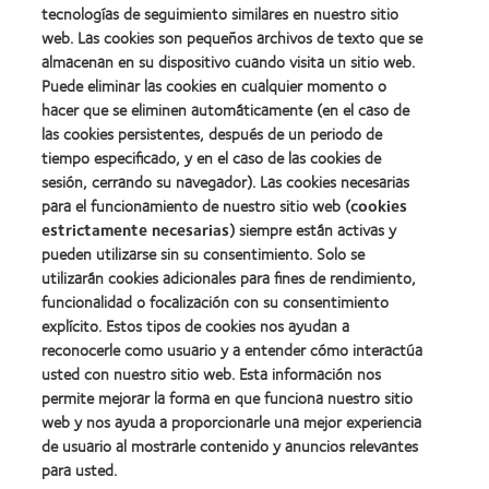
Premio
Premio
tecnologías de seguimiento similares en nuestro sitio
internacional
Manufacturing
web. Las cookies son pequeños archivos de texto que se
REBRAND
Learn
Leadership
100®
almacenan en su dispositivo cuando visita un sitio web.
more
100
(2012)
about
Puede eliminar las cookies en cualquier momento o
(ML
Premio
100)
hacer que se eliminen automáticamente (en el caso de
de
(2012)
las cookies persistentes, después de un periodo de
la
tiempo especificado, y en el caso de las cookies de
Industria
de
sesión, cerrando su navegador). Las cookies necesarias
la
para el funcionamiento de nuestro sitio web (
cookies
BCLA
estrictamente necesarias
) siempre están activas y
pueden utilizarse sin su consentimiento. Solo se
utilizarán cookies adicionales para fines de rendimiento,
funcionalidad o focalización con su consentimiento
explícito. Estos tipos de cookies nos ayudan a
Nuestros productos
reconocerle como usuario y a entender cómo interactúa
Encuentre su lente
usted con nuestro sitio web. Esta información nos
permite mejorar la forma en que funciona nuestro sitio
Tecnología para lentes de contacto
web y nos ayuda a proporcionarle una mejor experiencia
de usuario al mostrarle contenido y anuncios relevantes
Lentes de contacto y visión
para usted.