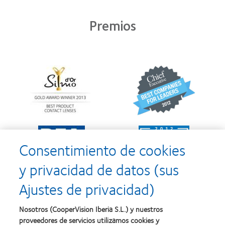
Premios
Learn
Learn
more
more
about
about
Premio
2012
Silmo
y
d’Or
2010:
al
Mejor
Learn
Learn
mejor
empresa
more
more
producto
para
Consentimiento de cookies
about
about
con
el
2011:
2011:
MyDay™
desarrollo
y privacidad de datos (sus
Premios
Premio
del
a
a
liderazgo
Ajustes de privacidad)
la
la
Learn
mejor
salud
Learn
more
fabricación
(2011)
more
about
Nosotros (CooperVision Iberia S.L.) y nuestros
(2011)
about
2012
proveedores de servicios utilizamos cookies y
2012: