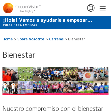
Pasar
al
Hom
contenido
principal
¡Hola! Vamos a ayudarle a empezar...
PULSE PARA EMPEZAR
Home
>
Sobre Nosotros
>
Carreras
>
Bienestar
Bienestar
Nuestro compromiso con el bienestar