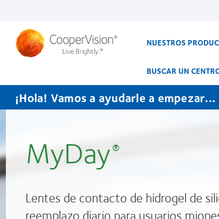
Pasar
al
contenido
principal
NUESTROS PRODU
BUSCAR UN CENTR
¡Hola! Vamos a ayudarle a empezar...
MyDay
®
Lentes de contacto de hidrogel de sil
reemplazo diario para usuarios miope