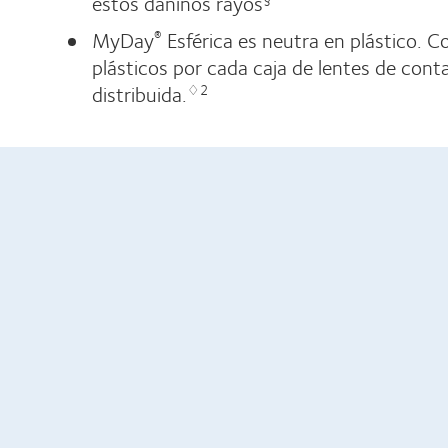
estos dañinos rayos
MyDay
Esférica es neutra en plástico. C
®
plásticos por cada caja de lentes de co
distribuida.
♢2