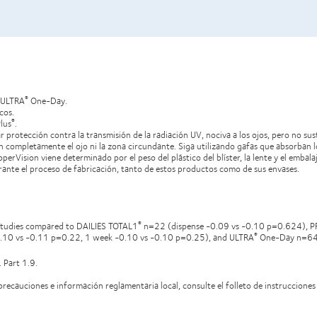
 ULTRA
One-Day.
®
cos.
lus
.
®
protección contra la transmisión de la radiación UV, nociva a los ojos, pero no sus
n completamente el ojo ni la zona circundante. Siga utilizando gafas que absorban l
perVision viene determinado por el peso del plástico del blíster, la lente y el embal
durante el proceso de fabricación, tanto de estos productos como de sus envases.
 studies compared to DAILIES TOTAL1
n=22 (dispense -0.09 vs -0.10 p=0.624), 
®
0 vs -0.11 p=0.22, 1 week -0.10 vs -0.10 p=0.25), and ULTRA
One-Day n=64 (
®
 Part 1.9.
recauciones e información reglamentaria local, consulte el folleto de instrucciones