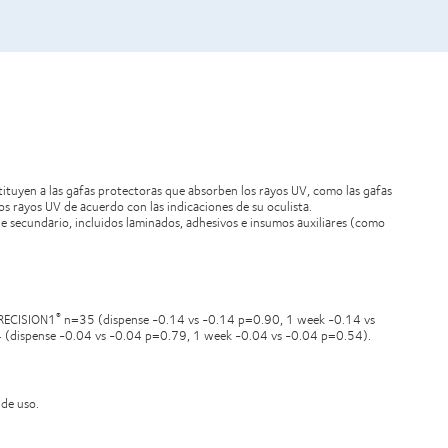
tituyen a las gafas protectoras que absorben los rayos UV, como las gafas
os rayos UV de acuerdo con las indicaciones de su oculista.
aje secundario, incluidos laminados, adhesivos e insumos auxiliares (como
PRECISION1
n=35 (dispense -0.14 vs -0.14 p=0.90, 1 week -0.14 vs
®
dispense -0.04 vs -0.04 p=0.79, 1 week -0.04 vs -0.04 p=0.54).
 de uso.