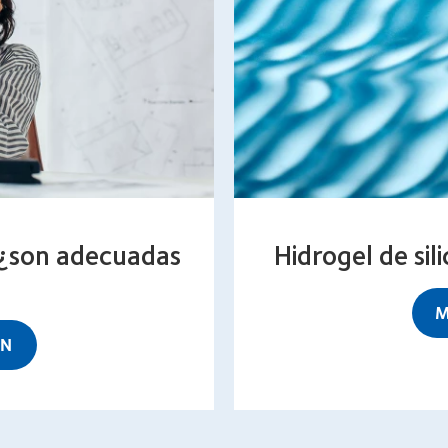
 ¿son adecuadas
Hidrogel de sil
M
ÓN