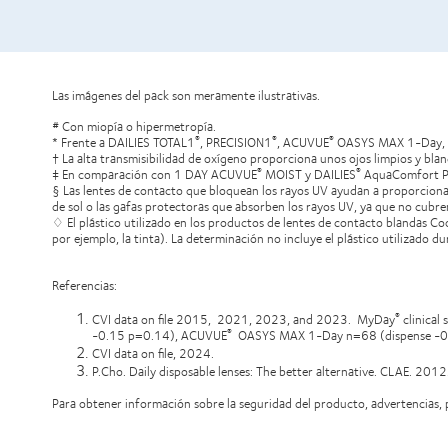
Las imágenes del pack son meramente ilustrativas.
# Con miopía o hipermetropía.
* Frente a DAILIES TOTAL1
, PRECISION1
, ACUVUE
OASYS MAX 1-Day,
®
®
®
† La alta transmisibilidad de oxígeno proporciona unos ojos limpios y blan
‡ En comparación con 1 DAY ACUVUE
MOIST y DAILIES
AquaComfort P
®
®
§ Las lentes de contacto que bloquean los rayos UV ayudan a proporcionar 
de sol o las gafas protectoras que absorben los rayos UV, ya que no cubre
♢ El plástico utilizado en los productos de lentes de contacto blandas Coo
por ejemplo, la tinta). La determinación no incluye el plástico utilizado 
Referencias:
CVI data on file 2015, 2021, 2023, and 2023. MyDay
clinical
®
-0.15 p=0.14), ACUVUE
OASYS MAX 1-Day n=68 (dispense -0.1
®
CVI data on file, 2024.
P.Cho. Daily disposable lenses: The better alternative. CLAE. 2012.
Para obtener información sobre la seguridad del producto, advertencias, p