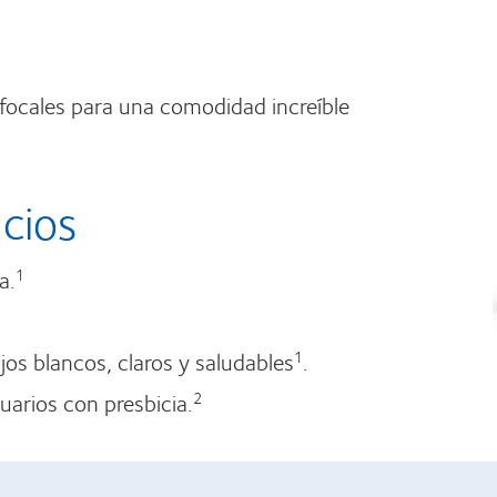
ifocales para una comodidad increíble
icios
a.
1
jos blancos, claros y saludables
.
1
uarios con presbicia.
2