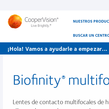
Pasar
al
contenido
principal
NUESTROS PRODU
BUSCAR UN CENTR
¡Hola! Vamos a ayudarle a empezar...
Biofinity
multifo
®
Lentes de contacto multifocales de h