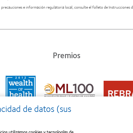
 precauciones e información regulatoria local, consulte el folleto de Instrucciones d
Premios
Learn
Learn
more
Learn
more
about
more
about
2011:
about
2012
Premio
2012:
Premio
a
acidad de datos (sus
Premio
internacional
la
Manufacturing
REBRAND
salud
Leadership
100®
(2011)
100
(2012)
(ML
cios utilizamos cookies y tecnologías de