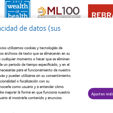
Learn
Learn
more
Learn
more
about
more
about
2011:
about
2012
Premio
2012:
Premio
a
acidad de datos (sus
Premio
internacional
la
Manufacturing
REBRAND
salud
Leadership
100®
(2011)
100
(2012)
(ML
cios utilizamos cookies y tecnologías de
100)
ños archivos de texto que se almacenan en su
(2012)
 en cualquier momento o hacer que se eliminen
e un periodo de tiempo especificado, y en el
 necesarias para el funcionamiento de nuestro
sotros
Legal
vas y pueden utilizarse sin su consentimiento.
ncionalidad o focalización con su
Política de privacidad
conocerle como usuario y a entender cómo
Aviso Legal
ite mejorar la forma en que funciona nuestro
Ajustes ind
Aviso de cookies
uario al mostrarle contenido y anuncios
Condiciones del servicio
Public Country by Country R