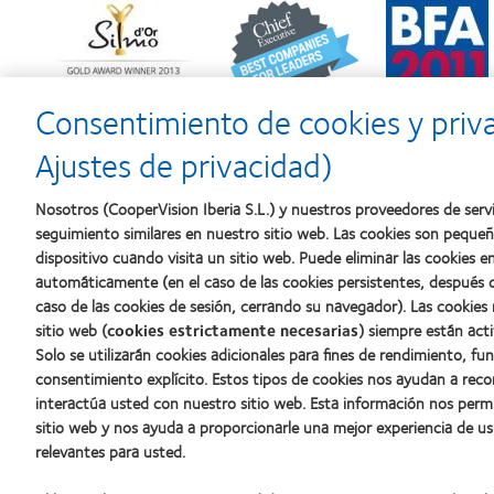
Learn
Learn
Learn
more
more
more
about
about
about
Premio
2012
2011:
Silmo
y
Premios
d’Or
2010:
a
Consentimiento de cookies y priv
al
Mejor
la
mejor
empresa
mejor
Ajustes de privacidad)
producto
para
fabricación
con
el
(2011)
MyDay™
desarrollo
Nosotros (CooperVision Iberia S.L.) y nuestros proveedores de servi
del
seguimiento similares en nuestro sitio web. Las cookies son peque
liderazgo
dispositivo cuando visita un sitio web. Puede eliminar las cookies
automáticamente (en el caso de las cookies persistentes, después d
caso de las cookies de sesión, cerrando su navegador). Las cookies
Nuestros productos
Sobre no
sitio web (
cookies estrictamente necesarias
) siempre están acti
Solo se utilizarán cookies adicionales para fines de rendimiento, fu
Encuentre su lente
Carreras
consentimiento explícito. Estos tipos de cookies nos ayudan a re
Tecnología para lentes de contacto
Noticias
interactúa usted con nuestro sitio web. Esta información nos perm
Contacto
sitio web y nos ayuda a proporcionarle una mejor experiencia de us
relevantes para usted.
Lentes de contacto y visión