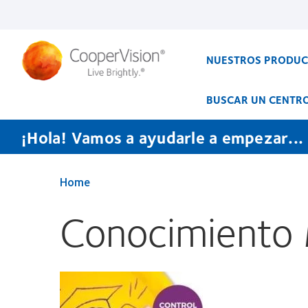
Pasar
al
contenido
principal
NUESTROS PRODU
BUSCAR UN CENTR
¡Hola! Vamos a ayudarle a empezar...
Home
Conocimiento 