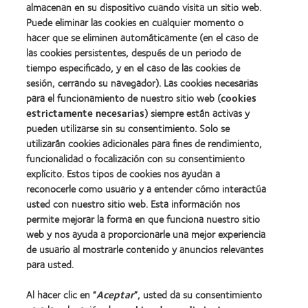
100®
almacenan en su dispositivo cuando visita un sitio web.
more
100
(2012)
about
Puede eliminar las cookies en cualquier momento o
(ML
Premio
100)
hacer que se eliminen automáticamente (en el caso de
de
(2012)
las cookies persistentes, después de un periodo de
la
tiempo especificado, y en el caso de las cookies de
Industria
de
sesión, cerrando su navegador). Las cookies necesarias
la
para el funcionamiento de nuestro sitio web (
cookies
BCLA
estrictamente necesarias
) siempre están activas y
pueden utilizarse sin su consentimiento. Solo se
utilizarán cookies adicionales para fines de rendimiento,
funcionalidad o focalización con su consentimiento
explícito. Estos tipos de cookies nos ayudan a
Nuestros productos
reconocerle como usuario y a entender cómo interactúa
Encuentre su lente
usted con nuestro sitio web. Esta información nos
permite mejorar la forma en que funciona nuestro sitio
Tecnología para lentes de contacto
web y nos ayuda a proporcionarle una mejor experiencia
de usuario al mostrarle contenido y anuncios relevantes
Lentes de contacto y visión
para usted.
Nuevo usuario
Al hacer clic en “
Aceptar
”, usted da su consentimiento
Usuario experimentado