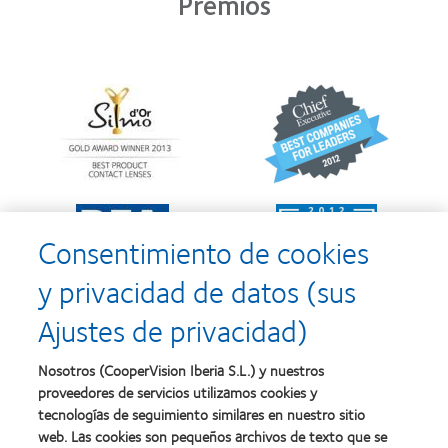
Premios
Learn
Learn
more
more
about
about
Premio
2012
Silmo
y
d’Or
2010:
al
Mejor
Learn
Learn
mejor
empresa
more
more
producto
para
Consentimiento de cookies
about
about
con
el
2011:
2011:
MyDay™
desarrollo
y privacidad de datos (sus
Premios
Premio
del
a
a
liderazgo
Ajustes de privacidad)
la
la
Learn
mejor
salud
Learn
more
fabricación
(2011)
more
about
Nosotros (CooperVision Iberia S.L.) y nuestros
(2011)
about
2012
proveedores de servicios utilizamos cookies y
2012:
Premio
Premio
tecnologías de seguimiento similares en nuestro sitio
internacional
Manufacturing
web. Las cookies son pequeños archivos de texto que se
REBRAND
Learn
Leadership