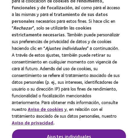
para la colocación de
cookies de rendimiento,
Blog
funcionales
y
de focalización
, así como para el acceso
a las mismas y para el
tratamiento de sus datos
personales
necesarios para estos fines. Si hace clic en
Sobre nosotros
“
Rechazar
”, solo se utilizarán las
cookies
Carreras
estrictamente necesarias
. También puede personalizar
sus preferencias de privacidad de datos y de cookies
Noticias
haciendo clic en “
Ajustes individuales
” a continuación.
Contacto
A través de estos ajustes, también puede
retirar
su
consentimiento en cualquier momento con vigencia de
cara al futuro. Además del uso de cookies, su
Legal
consentimiento se refiere al tratamiento asociado de sus
Política de privacidad
datos personales (p. ej., sus intereses, identificadores de
usuario o su dirección IP) para los fines de rendimiento,
Aviso Legal
funcionalidad o focalización mencionados
Aviso de cookies
anteriormente. Para obtener más información, consulte
Condiciones del servicio
nuestro
Aviso de cookies
y, en relación con el
tratamiento asociado de sus datos personales, nuestro
Public Country by Country Reporting
Aviso de privacidad
.
Buscar un centro
Ajustes individuales