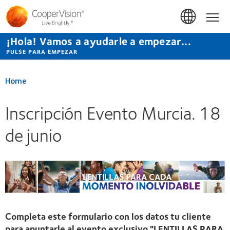
Pasar
al
Hom
contenido
principal
¡Hola! Vamos a ayudarle a empezar...
PULSE PARA EMPEZAR
Home
Inscripción Evento Murcia. 18
de junio
Completa este formulario con los datos tu cliente
para apuntarle al evento exclusivo
"LENTILLAS PARA