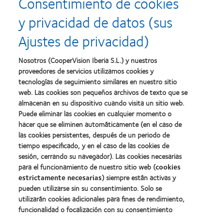
Consentimiento de cookies
about
about
con
el
2011:
2011:
MyDay™
desarrollo
y privacidad de datos (sus
Premios
Premio
del
a
a
liderazgo
Ajustes de privacidad)
la
la
Learn
mejor
salud
Learn
more
fabricación
(2011)
more
about
Nosotros (CooperVision Iberia S.L.) y nuestros
(2011)
about
2012
proveedores de servicios utilizamos cookies y
2012:
Premio
Premio
tecnologías de seguimiento similares en nuestro sitio
internacional
Manufacturing
web. Las cookies son pequeños archivos de texto que se
REBRAND
Learn
Leadership
100®
almacenan en su dispositivo cuando visita un sitio web.
more
100
(2012)
about
Puede eliminar las cookies en cualquier momento o
(ML
Premio
100)
hacer que se eliminen automáticamente (en el caso de
de
(2012)
las cookies persistentes, después de un periodo de
la
tiempo especificado, y en el caso de las cookies de
Industria
de
sesión, cerrando su navegador). Las cookies necesarias
la
para el funcionamiento de nuestro sitio web (
cookies
BCLA
estrictamente necesarias
) siempre están activas y
pueden utilizarse sin su consentimiento. Solo se
utilizarán cookies adicionales para fines de rendimiento,
funcionalidad o focalización con su consentimiento