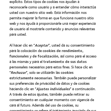
explícito. Estos tipos de cookies nos ayudan a
Nuestros productos
reconocerle como usuario y a entender cómo interactúa
Encuentre su lente
usted con nuestro sitio web. Esta información nos
permite mejorar la forma en que funciona nuestro sitio
Tecnología para lentes de contacto
web y nos ayuda a proporcionarle una mejor experiencia
de usuario al mostrarle contenido y anuncios relevantes
Lentes de contacto y visión
para usted.
Nuevo usuario
Al hacer clic en “
Aceptar
”, usted da su consentimiento
Usuario experimentado
para la colocación de
cookies de rendimiento,
Blog
funcionales
y
de focalización
, así como para el acceso
a las mismas y para el
tratamiento de sus datos
personales
necesarios para estos fines. Si hace clic en
Sobre nosotros
“
Rechazar
”, solo se utilizarán las
cookies
Carreras
estrictamente necesarias
. También puede personalizar
sus preferencias de privacidad de datos y de cookies
Noticias
haciendo clic en “
Ajustes individuales
” a continuación.
Contacto
A través de estos ajustes, también puede
retirar
su
consentimiento en cualquier momento con vigencia de
cara al futuro. Además del uso de cookies, su
Legal
consentimiento se refiere al tratamiento asociado de sus