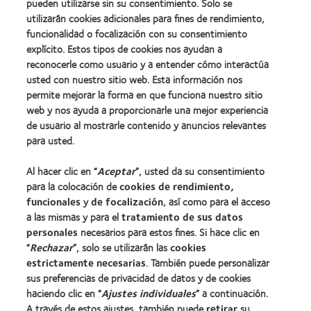
pueden utilizarse sin su consentimiento. Solo se
utilizarán cookies adicionales para fines de rendimiento,
funcionalidad o focalización con su consentimiento
explícito. Estos tipos de cookies nos ayudan a
Nuestros productos
reconocerle como usuario y a entender cómo interactúa
Encuentre su lente
usted con nuestro sitio web. Esta información nos
permite mejorar la forma en que funciona nuestro sitio
Tecnología para lentes de contacto
web y nos ayuda a proporcionarle una mejor experiencia
de usuario al mostrarle contenido y anuncios relevantes
Lentes de contacto y visión
para usted.
Nuevo usuario
Al hacer clic en “
Aceptar
”, usted da su consentimiento
Usuario experimentado
para la colocación de
cookies de rendimiento,
Blog
funcionales
y
de focalización
, así como para el acceso
a las mismas y para el
tratamiento de sus datos
personales
necesarios para estos fines. Si hace clic en
Sobre nosotros
“
Rechazar
”, solo se utilizarán las
cookies
Carreras
estrictamente necesarias
. También puede personalizar
sus preferencias de privacidad de datos y de cookies
Noticias
haciendo clic en “
Ajustes individuales
” a continuación.
Contacto
A través de estos ajustes, también puede
retirar
su