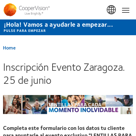
Pasar
al
Hom
contenido
principal
¡Hola! Vamos a ayudarle a empezar...
PULSE PARA EMPEZAR
Home
Inscripción Evento Zaragoza.
25 de junio
Completa este formulario con los datos tu cliente
para apuntarle al evento exclusivo "LENTILLAS PARA