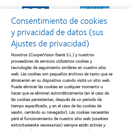
al
Mejor
Learn
Learn
mejor
empresa
more
more
producto
para
Consentimiento de cookies
about
about
con
el
2011:
2011:
MyDay™
desarrollo
y privacidad de datos (sus
Premios
Premio
del
a
a
liderazgo
Ajustes de privacidad)
la
la
Learn
mejor
salud
Learn
more
fabricación
(2011)
more
about
Nosotros (CooperVision Iberia S.L.) y nuestros
(2011)
about
2012
proveedores de servicios utilizamos cookies y
2012:
Premio
Premio
tecnologías de seguimiento similares en nuestro sitio
internacional
Manufacturing
web. Las cookies son pequeños archivos de texto que se
REBRAND
Learn
Leadership
100®
almacenan en su dispositivo cuando visita un sitio web.
more
100
(2012)
about
Puede eliminar las cookies en cualquier momento o
(ML
Premio
100)
hacer que se eliminen automáticamente (en el caso de
de
(2012)
las cookies persistentes, después de un periodo de
la
tiempo especificado, y en el caso de las cookies de
Industria
de
sesión, cerrando su navegador). Las cookies necesarias
la
para el funcionamiento de nuestro sitio web (
cookies
BCLA
estrictamente necesarias
) siempre están activas y