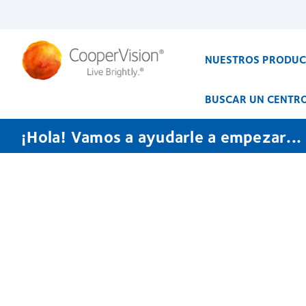
Pasar
al
contenido
principal
NUESTROS PRODU
BUSCAR UN CENTR
¡Hola! Vamos a ayudarle a empezar...