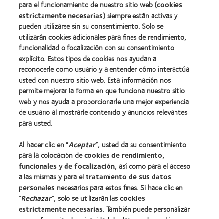
la
para el funcionamiento de nuestro sitio web (
cookies
BCLA
estrictamente necesarias
) siempre están activas y
pueden utilizarse sin su consentimiento. Solo se
utilizarán cookies adicionales para fines de rendimiento,
funcionalidad o focalización con su consentimiento
explícito. Estos tipos de cookies nos ayudan a
Nuestros productos
reconocerle como usuario y a entender cómo interactúa
Encuentre su lente
usted con nuestro sitio web. Esta información nos
permite mejorar la forma en que funciona nuestro sitio
Tecnología para lentes de contacto
web y nos ayuda a proporcionarle una mejor experiencia
de usuario al mostrarle contenido y anuncios relevantes
Lentes de contacto y visión
para usted.
Nuevo usuario
Al hacer clic en “
Aceptar
”, usted da su consentimiento
Usuario experimentado
para la colocación de
cookies de rendimiento,
Blog
funcionales
y
de focalización
, así como para el acceso
a las mismas y para el
tratamiento de sus datos
personales
necesarios para estos fines. Si hace clic en
Sobre nosotros
“
Rechazar
”, solo se utilizarán las
cookies
estrictamente necesarias
. También puede personalizar
Carreras