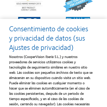
Premio
2012
Silmo
y
d’Or
2010:
al
Mejor
Learn
Learn
mejor
empresa
more
more
producto
para
Consentimiento de cookies
about
about
con
el
2011:
2011:
MyDay™
desarrollo
y privacidad de datos (sus
Premios
Premio
del
a
a
liderazgo
Ajustes de privacidad)
la
la
Learn
mejor
salud
Learn
more
fabricación
(2011)
more
about
Nosotros (CooperVision Iberia S.L.) y nuestros
(2011)
about
2012
proveedores de servicios utilizamos cookies y
2012:
Premio
Premio
tecnologías de seguimiento similares en nuestro sitio
internacional
Manufacturing
web. Las cookies son pequeños archivos de texto que se
REBRAND
Learn
Leadership
100®
almacenan en su dispositivo cuando visita un sitio web.
more
100
(2012)
about
Puede eliminar las cookies en cualquier momento o
(ML
Premio
hacer que se eliminen automáticamente (en el caso de
100)
de
(2012)
las cookies persistentes, después de un periodo de
la
tiempo especificado, y en el caso de las cookies de
Industria
sesión, cerrando su navegador). Las cookies necesarias
de