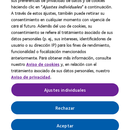
sus preferencias de privacidad de datos y de cookies
Noticias
haciendo clic en “
Ajustes individuales
” a continuación.
Contacto
A través de estos ajustes, también puede
retirar
su
consentimiento en cualquier momento con vigencia de
cara al futuro. Además del uso de cookies, su
Legal
consentimiento se refiere al tratamiento asociado de sus
Política de privacidad
datos personales (p. ej., sus intereses, identificadores de
usuario o su dirección IP) para los fines de rendimiento,
Aviso Legal
funcionalidad o focalización mencionados
Aviso de cookies
anteriormente. Para obtener más información, consulte
Condiciones del servicio
nuestro
Aviso de cookies
y, en relación con el
tratamiento asociado de sus datos personales, nuestro
Public Country by Country Reporting
Aviso de privacidad
.
Ajustes individuales
Buscar un centro
Gestionar preferencias de cookies
Rechazar
Aceptar
© 2026
CooperVision
|
Parte de
CooperCompanies