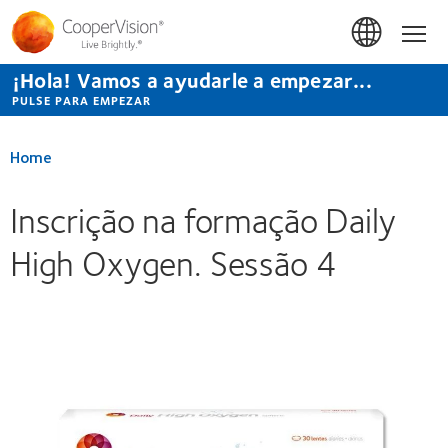
Pasar
al
Hom
contenido
principal
¡Hola! Vamos a ayudarle a empezar...
PULSE PARA EMPEZAR
Home
Inscrição na formação Daily
High Oxygen. Sessão 4