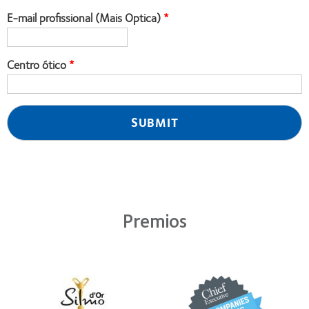
E-mail profissional (Mais Optica)
Centro ótico
Premios
Learn
Learn
more
more
about
about