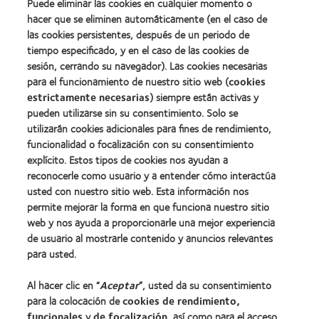
about
Puede eliminar las cookies en cualquier momento o
(ML
Premio
100)
hacer que se eliminen automáticamente (en el caso de
de
(2012)
las cookies persistentes, después de un periodo de
la
tiempo especificado, y en el caso de las cookies de
Industria
de
sesión, cerrando su navegador). Las cookies necesarias
la
para el funcionamiento de nuestro sitio web (
cookies
BCLA
estrictamente necesarias
) siempre están activas y
pueden utilizarse sin su consentimiento. Solo se
utilizarán cookies adicionales para fines de rendimiento,
funcionalidad o focalización con su consentimiento
explícito. Estos tipos de cookies nos ayudan a
Nuestros productos
reconocerle como usuario y a entender cómo interactúa
Encuentre su lente
usted con nuestro sitio web. Esta información nos
permite mejorar la forma en que funciona nuestro sitio
Tecnología para lentes de contacto
web y nos ayuda a proporcionarle una mejor experiencia
de usuario al mostrarle contenido y anuncios relevantes
Lentes de contacto y visión
para usted.
Nuevo usuario
Al hacer clic en “
Aceptar
”, usted da su consentimiento
Usuario experimentado
para la colocación de
cookies de rendimiento,
Blog
funcionales
y
de focalización
, así como para el acceso