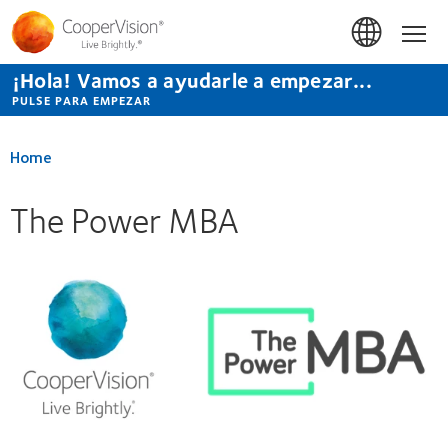
Pasar
al
Hom
contenido
principal
¡Hola! Vamos a ayudarle a empezar...
PULSE PARA EMPEZAR
Home
The Power MBA