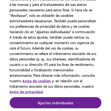
a las mismas y para el
tratamiento de sus datos
personales
necesarios para estos fines. Si hace clic en
Sobre nosotros
“
Rechazar
”, solo se utilizarán las
cookies
Carreras
estrictamente necesarias
. También puede personalizar
sus preferencias de privacidad de datos y de cookies
Noticias
haciendo clic en “
Ajustes individuales
” a continuación.
Contacto
A través de estos ajustes, también puede
retirar
su
consentimiento en cualquier momento con vigencia de
cara al futuro. Además del uso de cookies, su
Legal
consentimiento se refiere al tratamiento asociado de sus
Política de privacidad
datos personales (p. ej., sus intereses, identificadores de
usuario o su dirección IP) para los fines de rendimiento,
Aviso Legal
funcionalidad o focalización mencionados
Aviso de cookies
anteriormente. Para obtener más información, consulte
Condiciones del servicio
nuestro
Aviso de cookies
y, en relación con el
tratamiento asociado de sus datos personales, nuestro
Public Country by Country Reporting
Aviso de privacidad
.
Buscar un centro
Ajustes individuales