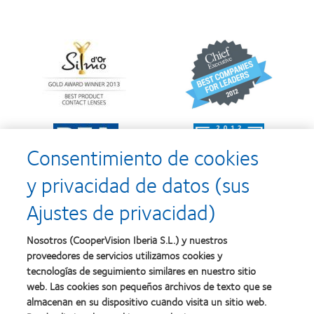
Learn
Learn
more
more
about
about
Premio
2012
Silmo
y
d’Or
2010:
al
Mejor
Learn
Learn
mejor
empresa
more
more
producto
para
Consentimiento de cookies
about
about
con
el
2011:
2011:
MyDay™
desarrollo
y privacidad de datos (sus
Premios
Premio
del
a
a
liderazgo
Ajustes de privacidad)
la
la
Learn
mejor
salud
Learn
more
fabricación
(2011)
more
about
Nosotros (CooperVision Iberia S.L.) y nuestros
(2011)
about
2012
proveedores de servicios utilizamos cookies y
2012:
Premio
Premio
tecnologías de seguimiento similares en nuestro sitio
internacional
Manufacturing
web. Las cookies son pequeños archivos de texto que se
REBRAND
Learn
Leadership
100®
almacenan en su dispositivo cuando visita un sitio web.
more
100
(2012)