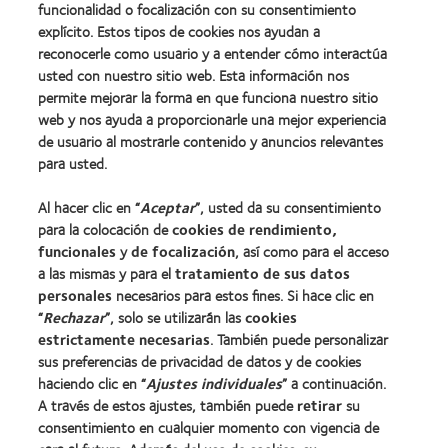
funcionalidad o focalización con su consentimiento
explícito. Estos tipos de cookies nos ayudan a
Nuestros productos
reconocerle como usuario y a entender cómo interactúa
Encuentre su lente
usted con nuestro sitio web. Esta información nos
permite mejorar la forma en que funciona nuestro sitio
Tecnología para lentes de contacto
web y nos ayuda a proporcionarle una mejor experiencia
de usuario al mostrarle contenido y anuncios relevantes
Lentes de contacto y visión
para usted.
Nuevo usuario
Al hacer clic en “
Aceptar
”, usted da su consentimiento
Usuario experimentado
para la colocación de
cookies de rendimiento,
Blog
funcionales
y
de focalización
, así como para el acceso
a las mismas y para el
tratamiento de sus datos
personales
necesarios para estos fines. Si hace clic en
Sobre nosotros
“
Rechazar
”, solo se utilizarán las
cookies
estrictamente necesarias
Carreras
. También puede personalizar
sus preferencias de privacidad de datos y de cookies
Noticias
haciendo clic en “
Ajustes individuales
” a continuación.
Contacto
A través de estos ajustes, también puede
retirar
su
consentimiento en cualquier momento con vigencia de