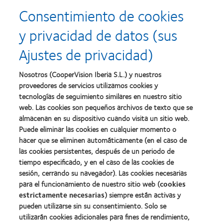
more
more
producto
para
Consentimiento de cookies
about
about
con
el
2011:
2011:
MyDay™
desarrollo
y privacidad de datos (sus
Premios
Premio
del
a
a
liderazgo
Ajustes de privacidad)
la
la
Learn
mejor
salud
Learn
more
fabricación
(2011)
more
about
Nosotros (CooperVision Iberia S.L.) y nuestros
(2011)
about
2012
proveedores de servicios utilizamos cookies y
2012:
Premio
Premio
tecnologías de seguimiento similares en nuestro sitio
internacional
Manufacturing
web. Las cookies son pequeños archivos de texto que se
REBRAND
Learn
Leadership
100®
almacenan en su dispositivo cuando visita un sitio web.
more
100
(2012)
about
Puede eliminar las cookies en cualquier momento o
(ML
Premio
100)
hacer que se eliminen automáticamente (en el caso de
de
(2012)
las cookies persistentes, después de un periodo de
la
tiempo especificado, y en el caso de las cookies de
Industria
de
sesión, cerrando su navegador). Las cookies necesarias
la
para el funcionamiento de nuestro sitio web (
cookies
BCLA
estrictamente necesarias
) siempre están activas y
pueden utilizarse sin su consentimiento. Solo se
utilizarán cookies adicionales para fines de rendimiento,