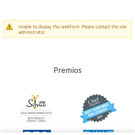
Mensaje
Unable to display this webform. Please contact the site
administrator.
de
advertencia
Premios
Learn
Learn
more
more
about
about
Premio
2012
Silmo
y
d’Or
2010:
al
Mejor
Learn
Learn
mejor
empresa