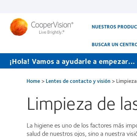
Pasar
al
contenido
principal
NUESTROS PRODU
BUSCAR UN CENTR
¡Hola! Vamos a ayudarle a empezar...
Home
>
Lentes de contacto y visión
>
Limpieza
Limpieza de la
La higiene es uno de los factores más impo
salud de nuestros ojos, sino a nuestra visi