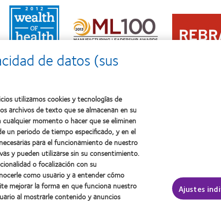
Learn
Learn
more
Learn
more
about
more
about
2011:
about
2012
Premio
2012:
Premio
a
acidad de datos (sus
Premio
internacional
la
Manufacturing
REBRAND
salud
Leadership
100®
(2011)
100
(2012)
(ML
cios utilizamos cookies y tecnologías de
100)
ños archivos de texto que se almacenan en su
(2012)
 en cualquier momento o hacer que se eliminen
e un periodo de tiempo especificado, y en el
 necesarias para el funcionamiento de nuestro
sotros
Legal
vas y pueden utilizarse sin su consentimiento.
ncionalidad o focalización con su
Política de privacidad
conocerle como usuario y a entender cómo
Aviso Legal
ite mejorar la forma en que funciona nuestro
Ajustes ind
Aviso de cookies
uario al mostrarle contenido y anuncios
Condiciones del servicio