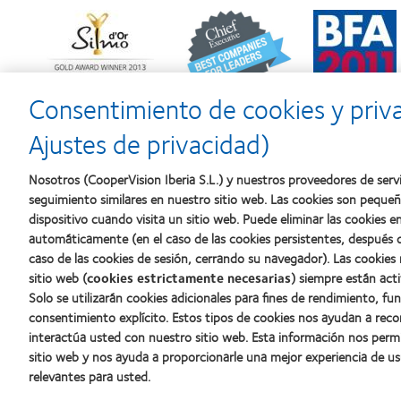
Learn
Learn
Learn
more
more
more
about
about
about
Premio
2012
2011:
Silmo
y
Premios
d’Or
2010:
a
Consentimiento de cookies y priv
al
Mejor
la
mejor
empresa
mejor
Ajustes de privacidad)
producto
para
fabricación
con
el
(2011)
MyDay™
desarrollo
Nosotros (CooperVision Iberia S.L.) y nuestros proveedores de servi
del
seguimiento similares en nuestro sitio web. Las cookies son peque
liderazgo
dispositivo cuando visita un sitio web. Puede eliminar las cookies
automáticamente (en el caso de las cookies persistentes, después d
caso de las cookies de sesión, cerrando su navegador). Las cookies
Nuestros productos
Sobre no
sitio web (
cookies estrictamente necesarias
) siempre están acti
Solo se utilizarán cookies adicionales para fines de rendimiento, fu
Encuentre su lente
Carreras
consentimiento explícito. Estos tipos de cookies nos ayudan a re
Tecnología para lentes de contacto
Noticias
interactúa usted con nuestro sitio web. Esta información nos perm
Contacto
sitio web y nos ayuda a proporcionarle una mejor experiencia de us
relevantes para usted.
Lentes de contacto y visión