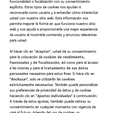
funcionalidad o focalización con su consentimiento
explícito. Estos tipos de cookies nos ayudan a
Nuestros productos
reconocerle como usuario y a entender cómo interactúa
Encuentre su lente
usted con nuestro sitio web. Esta información nos
permite mejorar la forma en que funciona nuestro sitio
Tecnología para lentes de contacto
web y nos ayuda a proporcionarle una mejor experiencia
de usuario al mostrarle contenido y anuncios relevantes
Lentes de contacto y visión
para usted.
Nuevo usuario
Al hacer clic en “
Aceptar
”, usted da su consentimiento
Usuario experimentado
para la colocación de
cookies de rendimiento,
Blog
funcionales
y
de focalización
, así como para el acceso
a las mismas y para el
tratamiento de sus datos
personales
necesarios para estos fines. Si hace clic en
Sobre nosotros
“
Rechazar
”, solo se utilizarán las
cookies
Carreras
estrictamente necesarias
. También puede personalizar
sus preferencias de privacidad de datos y de cookies
Noticias
haciendo clic en “
Ajustes individuales
” a continuación.
Contacto
A través de estos ajustes, también puede
retirar
su
consentimiento en cualquier momento con vigencia de
cara al futuro. Además del uso de cookies, su