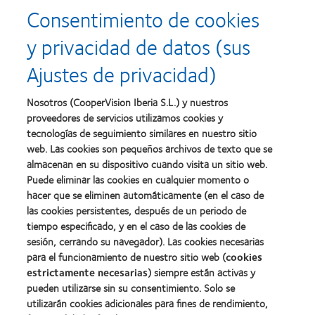
more
more
producto
para
Consentimiento de cookies
about
about
con
el
2011:
2011:
MyDay™
desarrollo
y privacidad de datos (sus
Premios
Premio
del
a
a
liderazgo
Ajustes de privacidad)
la
la
Learn
mejor
salud
Learn
more
fabricación
(2011)
more
about
Nosotros (CooperVision Iberia S.L.) y nuestros
(2011)
about
2012
proveedores de servicios utilizamos cookies y
2012:
Premio
Premio
tecnologías de seguimiento similares en nuestro sitio
internacional
Manufacturing
web. Las cookies son pequeños archivos de texto que se
REBRAND
Learn
Leadership
100®
almacenan en su dispositivo cuando visita un sitio web.
more
100
(2012)
about
Puede eliminar las cookies en cualquier momento o
(ML
Premio
100)
hacer que se eliminen automáticamente (en el caso de
de
(2012)
las cookies persistentes, después de un periodo de
la
tiempo especificado, y en el caso de las cookies de
Industria
de
sesión, cerrando su navegador). Las cookies necesarias
la
para el funcionamiento de nuestro sitio web (
cookies
BCLA
estrictamente necesarias
) siempre están activas y
pueden utilizarse sin su consentimiento. Solo se
utilizarán cookies adicionales para fines de rendimiento,