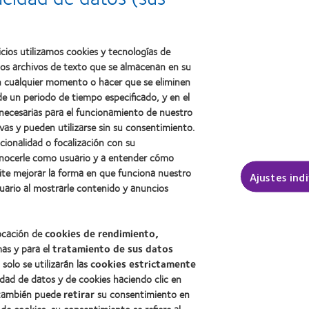
la
Manufacturing
REBRAND
salud
Leadership
100®
(2011)
100
(2012)
(ML
cios utilizamos cookies y tecnologías de
100)
ños archivos de texto que se almacenan en su
(2012)
 en cualquier momento o hacer que se eliminen
e un periodo de tiempo especificado, y en el
 necesarias para el funcionamiento de nuestro
sotros
Legal
vas y pueden utilizarse sin su consentimiento.
ncionalidad o focalización con su
Política de privacidad
conocerle como usuario y a entender cómo
Aviso Legal
ite mejorar la forma en que funciona nuestro
Ajustes ind
Aviso de cookies
uario al mostrarle contenido y anuncios
Condiciones del servicio
Public Country by Country R
locación de
cookies de rendimiento,
mas y para el
tratamiento de sus datos
, solo se utilizarán las
cookies estrictamente
Buscar un centro
idad de datos y de cookies haciendo clic en
, también puede
retirar
su consentimiento en