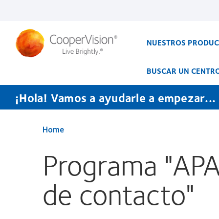
Pasar
al
contenido
principal
NUESTROS PRODU
BUSCAR UN CENTR
¡Hola! Vamos a ayudarle a empezar...
Home
Programa "AP
de contacto"