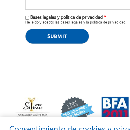
Bases legales y política de privacidad
He leído y acepto las bases legales y la política de privacidad.
Learn
Learn
Learn
more
more
more
about
about
about
Premio
2012
2011:
Silmo
y
Premios
d’Or
2010:
a
Consentimiento de cookies y priv