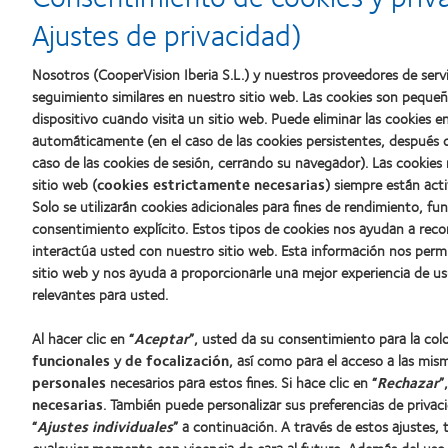
al
Mejor
la
mejor
empresa
mejor
Ajustes de privacidad)
producto
para
fabricación
con
el
(2011)
MyDay™
desarrollo
Nosotros (CooperVision Iberia S.L.) y nuestros proveedores de servi
del
seguimiento similares en nuestro sitio web. Las cookies son peque
liderazgo
dispositivo cuando visita un sitio web. Puede eliminar las cookies
automáticamente (en el caso de las cookies persistentes, después d
caso de las cookies de sesión, cerrando su navegador). Las cookies
Nuestros productos
Sobre no
sitio web (
cookies estrictamente necesarias
) siempre están acti
Solo se utilizarán cookies adicionales para fines de rendimiento, fu
Encuentre su lente
Carreras
consentimiento explícito. Estos tipos de cookies nos ayudan a re
Tecnología para lentes de contacto
Noticias
interactúa usted con nuestro sitio web. Esta información nos perm
Contacto
sitio web y nos ayuda a proporcionarle una mejor experiencia de us
relevantes para usted.
Lentes de contacto y visión
Al hacer clic en “
Aceptar
”, usted da su consentimiento para la co
Nuevo usuario
funcionales
y
de focalización
, así como para el acceso a las mis
Usuario experimentado
personales
necesarios para estos fines. Si hace clic en “
Rechazar
”
Blog
necesarias
. También puede personalizar sus preferencias de privac
“
Ajustes individuales
” a continuación. A través de estos ajustes