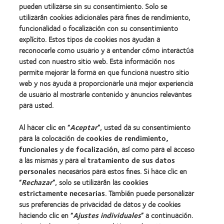
pueden utilizarse sin su consentimiento. Solo se
utilizarán cookies adicionales para fines de rendimiento,
funcionalidad o focalización con su consentimiento
explícito. Estos tipos de cookies nos ayudan a
Nuestros productos
reconocerle como usuario y a entender cómo interactúa
Encuentre su lente
usted con nuestro sitio web. Esta información nos
permite mejorar la forma en que funciona nuestro sitio
Tecnología para lentes de contacto
web y nos ayuda a proporcionarle una mejor experiencia
de usuario al mostrarle contenido y anuncios relevantes
Lentes de contacto y visión
para usted.
Nuevo usuario
Al hacer clic en “
Aceptar
”, usted da su consentimiento
Usuario experimentado
para la colocación de
cookies de rendimiento,
Blog
funcionales
y
de focalización
, así como para el acceso
a las mismas y para el
tratamiento de sus datos
personales
necesarios para estos fines. Si hace clic en
Sobre nosotros
“
Rechazar
”, solo se utilizarán las
cookies
estrictamente necesarias
Carreras
. También puede personalizar
sus preferencias de privacidad de datos y de cookies
Noticias
haciendo clic en “
Ajustes individuales
” a continuación.
Contacto