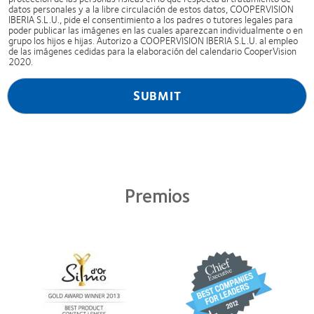
datos personales y a la libre circulación de estos datos, COOPERVISION
IBERIA S.L.U., pide el consentimiento a los padres o tutores legales para
poder publicar las imágenes en las cuales aparezcan individualmente o en
grupo los hijos e hijas. Autorizo a COOPERVISION IBERIA S.L.U. al empleo
de las imágenes cedidas para la elaboración del calendario CooperVision
2020.
Premios
Learn
Learn
more
more
about
about
Premio
2012
Silmo
y