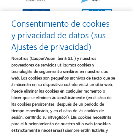
d’Or
2010:
al
Mejor
Learn
Learn
mejor
empresa
more
more
producto
para
Consentimiento de cookies
about
about
con
el
2011:
2011:
MyDay™
desarrollo
y privacidad de datos (sus
Premios
Premio
del
a
a
liderazgo
Ajustes de privacidad)
la
la
Learn
mejor
salud
Learn
more
fabricación
(2011)
more
about
Nosotros (CooperVision Iberia S.L.) y nuestros
(2011)
about
2012
proveedores de servicios utilizamos cookies y
2012:
Premio
Premio
tecnologías de seguimiento similares en nuestro sitio
internacional
Manufacturing
web. Las cookies son pequeños archivos de texto que se
REBRAND
Learn
Leadership
100®
almacenan en su dispositivo cuando visita un sitio web.
more
100
(2012)
about
Puede eliminar las cookies en cualquier momento o
(ML
Premio
100)
hacer que se eliminen automáticamente (en el caso de
de
(2012)
las cookies persistentes, después de un periodo de
la
tiempo especificado, y en el caso de las cookies de
Industria
de
sesión, cerrando su navegador). Las cookies necesarias
la
para el funcionamiento de nuestro sitio web (
cookies
BCLA
estrictamente necesarias
) siempre están activas y