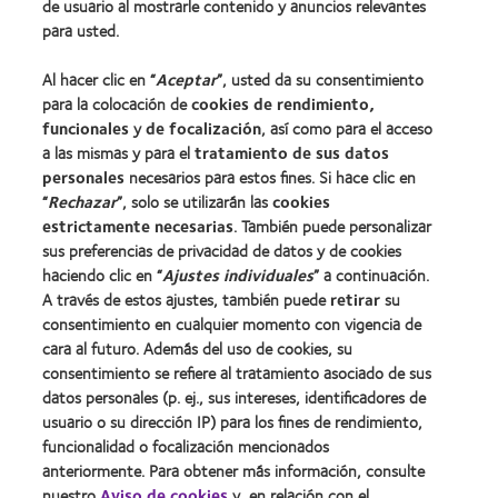
de usuario al mostrarle contenido y anuncios relevantes
Lentes de contacto y visión
para usted.
Nuevo usuario
Al hacer clic en “
Aceptar
”, usted da su consentimiento
Usuario experimentado
para la colocación de
cookies de rendimiento,
Blog
funcionales
y
de focalización
, así como para el acceso
a las mismas y para el
tratamiento de sus datos
personales
necesarios para estos fines. Si hace clic en
Sobre nosotros
“
Rechazar
”, solo se utilizarán las
cookies
estrictamente necesarias
. También puede personalizar
Carreras
sus preferencias de privacidad de datos y de cookies
Noticias
haciendo clic en “
Ajustes individuales
” a continuación.
Contacto
A través de estos ajustes, también puede
retirar
su
consentimiento en cualquier momento con vigencia de
cara al futuro. Además del uso de cookies, su
Legal
consentimiento se refiere al tratamiento asociado de sus
Política de privacidad
datos personales (p. ej., sus intereses, identificadores de
usuario o su dirección IP) para los fines de rendimiento,
Aviso Legal
funcionalidad o focalización mencionados
Aviso de cookies
anteriormente. Para obtener más información, consulte
Condiciones del servicio
nuestro
Aviso de cookies
y, en relación con el