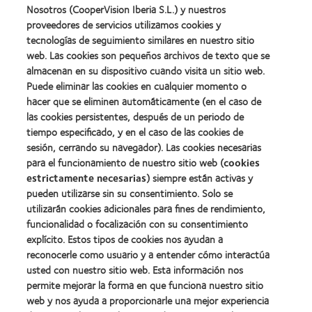
more
about
Nosotros (CooperVision Iberia S.L.) y nuestros
(2011)
about
2012
proveedores de servicios utilizamos cookies y
2012:
Premio
Premio
tecnologías de seguimiento similares en nuestro sitio
internacional
Manufacturing
web. Las cookies son pequeños archivos de texto que se
REBRAND
Learn
Leadership
100®
almacenan en su dispositivo cuando visita un sitio web.
more
100
(2012)
about
Puede eliminar las cookies en cualquier momento o
(ML
Premio
100)
hacer que se eliminen automáticamente (en el caso de
de
(2012)
las cookies persistentes, después de un periodo de
la
tiempo especificado, y en el caso de las cookies de
Industria
de
sesión, cerrando su navegador). Las cookies necesarias
la
para el funcionamiento de nuestro sitio web (
cookies
BCLA
estrictamente necesarias
) siempre están activas y
pueden utilizarse sin su consentimiento. Solo se
utilizarán cookies adicionales para fines de rendimiento,
funcionalidad o focalización con su consentimiento
explícito. Estos tipos de cookies nos ayudan a
Nuestros productos
reconocerle como usuario y a entender cómo interactúa
Encuentre su lente
usted con nuestro sitio web. Esta información nos
permite mejorar la forma en que funciona nuestro sitio
Tecnología para lentes de contacto
web y nos ayuda a proporcionarle una mejor experiencia