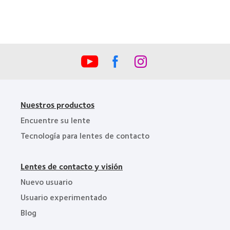
de
(2012)
la
Industria
de
la
BCLA
Nuestros productos
Encuentre su lente
Tecnología para lentes de contacto
Lentes de contacto y visión
Nuevo usuario
Usuario experimentado
Blog