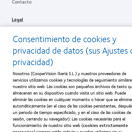
Contacto
Legal
Política de privacidad
Consentimiento de cookies y
Aviso Legal
Aviso de cookies
privacidad de datos (sus Ajustes 
Condiciones del servicio
privacidad)
Public Country by Country Reporting
Nosotros (CooperVision Iberia S.L.) y nuestros proveedores de
servicios utilizamos cookies y tecnologías de seguimiento similare
Buscar un centro
nuestro sitio web. Las cookies son pequeños archivos de texto q
almacenan en su dispositivo cuando visita un sitio web. Puede
Gestionar preferencias de cookies
eliminar las cookies en cualquier momento o hacer que se elimine
automáticamente (en el caso de las cookies persistentes, despué
un periodo de tiempo especificado, y en el caso de las cookies de
sesión, cerrando su navegador). Las cookies necesarias para el
© 2026
CooperVision
|
Parte de
CooperCompanies
funcionamiento de nuestro sitio web (
cookies estrictamente
necesarias
) siempre están activas y pueden utilizarse sin su