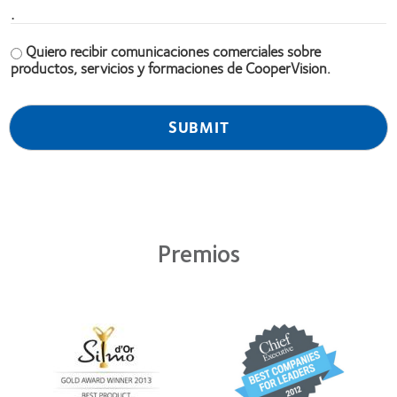
.
Quiero recibir comunicaciones comerciales sobre
productos, servicios y formaciones de CooperVision.
Premios
Learn
Learn
more
more
about
about
Premio
2012
Silmo
y