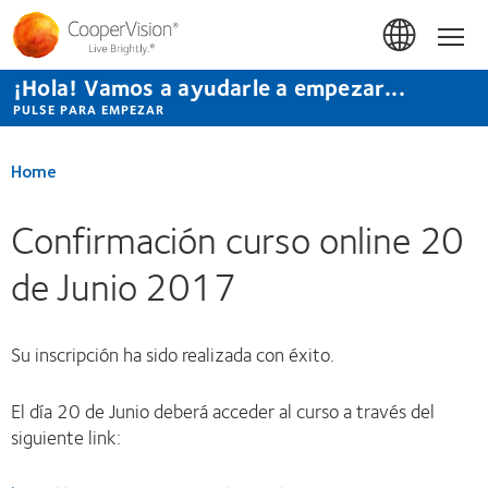
Pasar
al
Hom
contenido
principal
¡Hola! Vamos a ayudarle a empezar...
PULSE PARA EMPEZAR
Home
Confirmación curso online 20
de Junio 2017
Su inscripción ha sido realizada con éxito.
El día 20 de Junio deberá acceder al curso a través del
siguiente link: