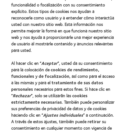
funcionalidad o focalización con su consentimiento
explícito. Estos tipos de cookies nos ayudan a
Nuestros productos
reconocerle como usuario y a entender cómo interactúa
Encuentre su lente
usted con nuestro sitio web. Esta información nos
permite mejorar la forma en que funciona nuestro sitio
Tecnología para lentes de contacto
web y nos ayuda a proporcionarle una mejor experiencia
de usuario al mostrarle contenido y anuncios relevantes
Lentes de contacto y visión
para usted.
Nuevo usuario
Al hacer clic en “
Aceptar
”, usted da su consentimiento
Usuario experimentado
para la colocación de
cookies de rendimiento,
Blog
funcionales
y
de focalización
, así como para el acceso
a las mismas y para el
tratamiento de sus datos
personales
necesarios para estos fines. Si hace clic en
Sobre nosotros
“
Rechazar
”, solo se utilizarán las
cookies
estrictamente necesarias
Carreras
. También puede personalizar
sus preferencias de privacidad de datos y de cookies
Noticias
haciendo clic en “
Ajustes individuales
” a continuación.
Contacto
A través de estos ajustes, también puede
retirar
su
consentimiento en cualquier momento con vigencia de