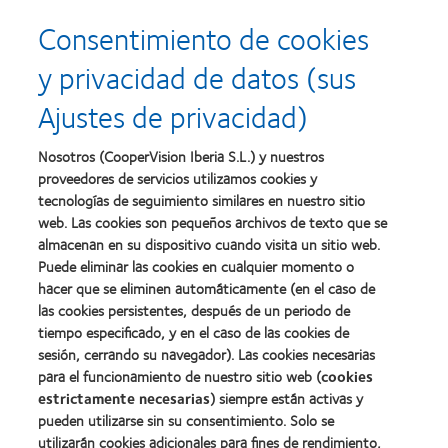
mejor
empresa
more
more
producto
para
Consentimiento de cookies
about
about
con
el
2011:
2011:
MyDay™
desarrollo
y privacidad de datos (sus
Premios
Premio
del
a
a
liderazgo
Ajustes de privacidad)
la
la
Learn
mejor
salud
Learn
more
fabricación
(2011)
more
about
Nosotros (CooperVision Iberia S.L.) y nuestros
(2011)
about
2012
proveedores de servicios utilizamos cookies y
2012:
Premio
Premio
tecnologías de seguimiento similares en nuestro sitio
internacional
Manufacturing
web. Las cookies son pequeños archivos de texto que se
REBRAND
Learn
Leadership
100®
almacenan en su dispositivo cuando visita un sitio web.
more
100
(2012)
about
Puede eliminar las cookies en cualquier momento o
(ML
Premio
100)
hacer que se eliminen automáticamente (en el caso de
de
(2012)
las cookies persistentes, después de un periodo de
la
tiempo especificado, y en el caso de las cookies de
Industria
de
sesión, cerrando su navegador). Las cookies necesarias
la
para el funcionamiento de nuestro sitio web (
cookies
BCLA
estrictamente necesarias
) siempre están activas y
pueden utilizarse sin su consentimiento. Solo se
utilizarán cookies adicionales para fines de rendimiento,