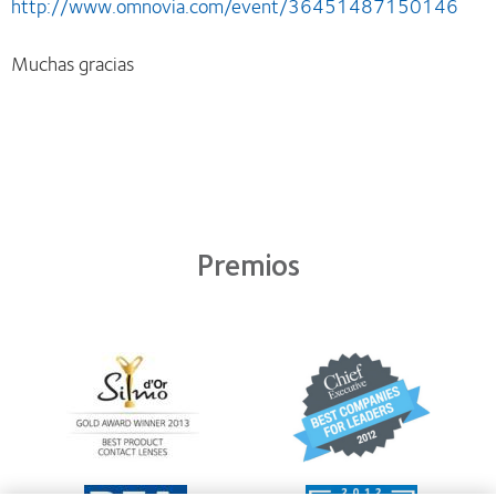
http://www.omnovia.com/event/36451487150146
Muchas gracias
Premios
Learn
Learn
more
more
about
about
Premio
2012
Silmo
y
d’Or
2010:
al
Mejor
Learn
Learn