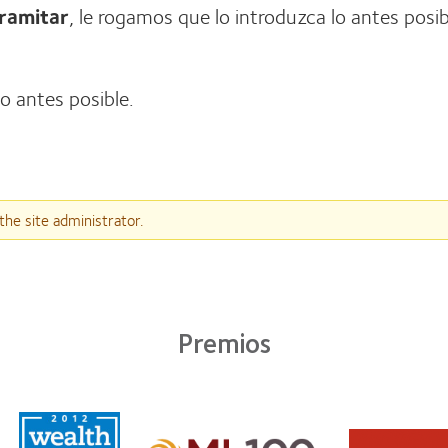
ramitar
, le rogamos que lo introduzca lo antes posi
lo antes posible.
the site administrator.
Premios
Learn
Learn
more
Learn