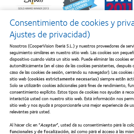
about
about
about
Premio
2012
2011:
Silmo
y
Premios
d’Or
2010:
a
Consentimiento de cookies y priv
al
Mejor
la
mejor
empresa
mejor
Ajustes de privacidad)
producto
para
fabricación
con
el
(2011)
MyDay™
desarrollo
Nosotros (CooperVision Iberia S.L.) y nuestros proveedores de servi
del
seguimiento similares en nuestro sitio web. Las cookies son peque
liderazgo
dispositivo cuando visita un sitio web. Puede eliminar las cookies
automáticamente (en el caso de las cookies persistentes, después d
caso de las cookies de sesión, cerrando su navegador). Las cookies
Nuestros productos
Sobre no
sitio web (
cookies estrictamente necesarias
) siempre están acti
Solo se utilizarán cookies adicionales para fines de rendimiento, fu
Encuentre su lente
Carreras
consentimiento explícito. Estos tipos de cookies nos ayudan a re
Tecnología para lentes de contacto
Noticias
interactúa usted con nuestro sitio web. Esta información nos perm
Contacto
sitio web y nos ayuda a proporcionarle una mejor experiencia de us
relevantes para usted.
Lentes de contacto y visión
Al hacer clic en “
Aceptar
”, usted da su consentimiento para la co
Nuevo usuario
funcionales
y
de focalización
, así como para el acceso a las mis