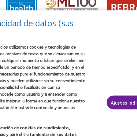
more
about
more
about
2011:
about
2012
Premio
2012:
Premio
a
acidad de datos (sus
Premio
internacional
la
Manufacturing
REBRAND
salud
Leadership
100®
(2011)
100
(2012)
(ML
cios utilizamos cookies y tecnologías de
100)
ños archivos de texto que se almacenan en su
(2012)
 en cualquier momento o hacer que se eliminen
e un periodo de tiempo especificado, y en el
 necesarias para el funcionamiento de nuestro
sotros
Legal
vas y pueden utilizarse sin su consentimiento.
ncionalidad o focalización con su
Política de privacidad
conocerle como usuario y a entender cómo
Aviso Legal
ite mejorar la forma en que funciona nuestro
Ajustes ind
Aviso de cookies
uario al mostrarle contenido y anuncios
Condiciones del servicio
Public Country by Country R
locación de
cookies de rendimiento,
mas y para el
tratamiento de sus datos