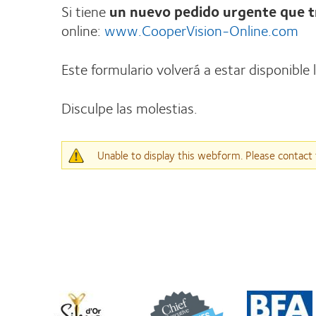
Si tiene
un nuevo pedido urgente que t
online:
www.CooperVision-Online.com
Este formulario volverá a estar disponible 
Disculpe las molestias.
Mensaje
Unable to display this webform. Please contact 
de
advertencia
Learn
Learn
Learn
more
more
more