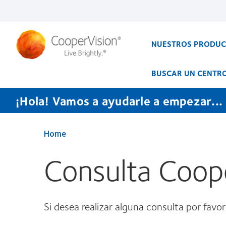
Pasar
al
contenido
principal
NUESTROS PRODU
BUSCAR UN CENTR
¡Hola! Vamos a ayudarle a empezar...
Home
Consulta Coop
Si desea realizar alguna consulta por favo