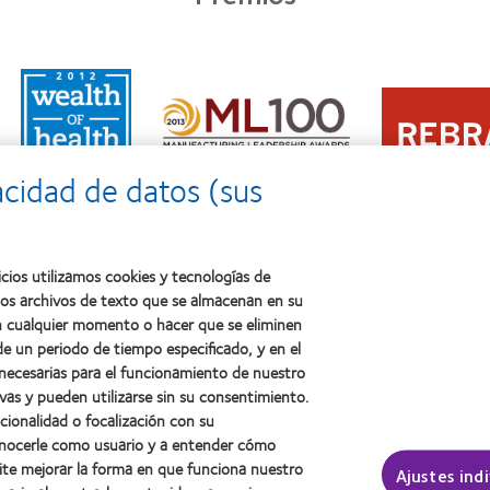
Learn
Learn
more
Learn
more
about
more
about
2011:
about
2012
Premio
2012:
Premio
a
acidad de datos (sus
Premio
internacional
la
Manufacturing
REBRAND
salud
Leadership
100®
(2011)
100
(2012)
(ML
cios utilizamos cookies y tecnologías de
100)
ños archivos de texto que se almacenan en su
(2012)
 en cualquier momento o hacer que se eliminen
e un periodo de tiempo especificado, y en el
 necesarias para el funcionamiento de nuestro
sotros
Legal
vas y pueden utilizarse sin su consentimiento.
ncionalidad o focalización con su
Política de privacidad
conocerle como usuario y a entender cómo
Aviso Legal
ite mejorar la forma en que funciona nuestro
Ajustes ind
Aviso de cookies