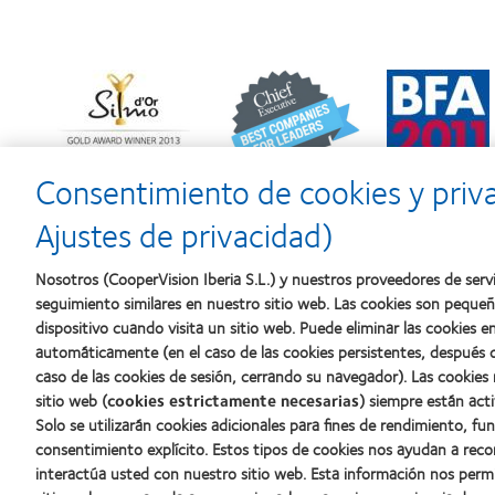
Learn
Learn
Learn
more
more
more
about
about
about
Premio
2012
2011:
Silmo
y
Premios
d’Or
2010:
a
Consentimiento de cookies y priv
al
Mejor
la
mejor
empresa
mejor
Ajustes de privacidad)
producto
para
fabricación
con
el
(2011)
MyDay™
desarrollo
Nosotros (CooperVision Iberia S.L.) y nuestros proveedores de servi
del
seguimiento similares en nuestro sitio web. Las cookies son peque
liderazgo
dispositivo cuando visita un sitio web. Puede eliminar las cookies
automáticamente (en el caso de las cookies persistentes, después d
caso de las cookies de sesión, cerrando su navegador). Las cookies
Nuestros productos
Sobre no
sitio web (
cookies estrictamente necesarias
) siempre están acti
Solo se utilizarán cookies adicionales para fines de rendimiento, fu
Encuentre su lente
Carreras
consentimiento explícito. Estos tipos de cookies nos ayudan a re
Tecnología para lentes de contacto
Noticias
interactúa usted con nuestro sitio web. Esta información nos perm
Contacto