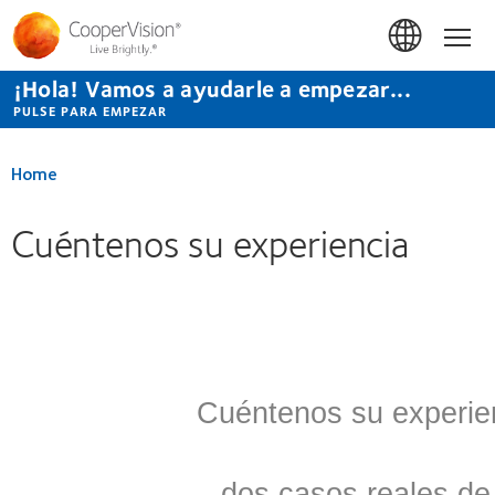
Pasar
al
Hom
contenido
principal
¡Hola! Vamos a ayudarle a empezar...
PULSE PARA EMPEZAR
Home
Cuéntenos su experiencia
Cuéntenos su experie
dos casos reales de 