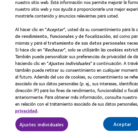
nuestro sitio web. Esta información nos permite mejorar la for
nuestro sitio web y nos ayuda a proporcionarle una mejor experi
mostrarle contenido y anuncios relevantes para usted.
Al hacer clic en “
Aceptar
”, usted da su consentimiento para la 
de rendimiento, funcionales
y
de focalización
, así como par
mismas y para el
tratamiento de sus datos personales
necesa
Si hace clic en “
Rechazar
”, solo se utilizarán las
cookies estric
También puede personalizar sus preferencias de privacidad de da
haciendo clic en “
Ajustes individuales
” a continuación. A travé
también puede
retirar
su consentimiento en cualquier momento
al futuro. Además del uso de cookies, su consentimiento se refie
asociado de sus datos personales (p. ej., sus intereses, identific
dirección IP) para los fines de rendimiento, funcionalidad o foc
anteriormente. Para obtener más información, consulte nuestr
en relación con el tratamiento asociado de sus datos personale
privacidad
.
Aceptar
Ajustes individuales