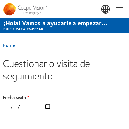
Pasar
al
Hom
contenido
principal
¡Hola! Vamos a ayudarle a empezar...
PULSE PARA EMPEZAR
Home
Cuestionario visita de
seguimiento
Fecha visita
Space
field