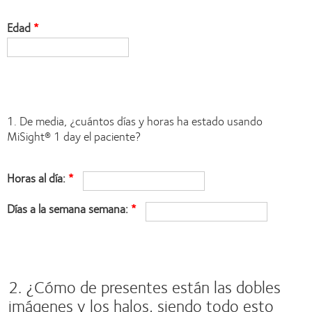
Edad
Space
field
Q1
1. De media, ¿cuántos días y horas ha estado usando
MiSight® 1 day el paciente?
Horas al día:
Días a la semana semana:
Space
field
2. ¿Cómo de presentes están las dobles
imágenes y los halos, siendo todo esto