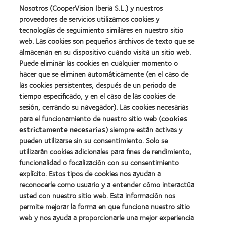
fabricación
(2011)
more
about
Nosotros (CooperVision Iberia S.L.) y nuestros
(2011)
about
2012
proveedores de servicios utilizamos cookies y
2012:
Premio
Premio
tecnologías de seguimiento similares en nuestro sitio
internacional
Manufacturing
web. Las cookies son pequeños archivos de texto que se
REBRAND
Learn
Leadership
100®
almacenan en su dispositivo cuando visita un sitio web.
more
100
(2012)
about
Puede eliminar las cookies en cualquier momento o
(ML
Premio
100)
hacer que se eliminen automáticamente (en el caso de
de
(2012)
las cookies persistentes, después de un periodo de
la
tiempo especificado, y en el caso de las cookies de
Industria
de
sesión, cerrando su navegador). Las cookies necesarias
la
para el funcionamiento de nuestro sitio web (
cookies
BCLA
estrictamente necesarias
) siempre están activas y
pueden utilizarse sin su consentimiento. Solo se
utilizarán cookies adicionales para fines de rendimiento,
funcionalidad o focalización con su consentimiento
explícito. Estos tipos de cookies nos ayudan a
Nuestros productos
reconocerle como usuario y a entender cómo interactúa
Encuentre su lente
usted con nuestro sitio web. Esta información nos
permite mejorar la forma en que funciona nuestro sitio
Tecnología para lentes de contacto
web y nos ayuda a proporcionarle una mejor experiencia