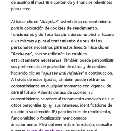
de usuario al mostrarle contenido y anuncios relevantes
Lentes de contacto y visión
para usted.
Nuevo usuario
Al hacer clic en “
Aceptar
”, usted da su consentimiento
Usuario experimentado
para la colocación de
cookies de rendimiento,
Blog
funcionales
y
de focalización
, así como para el acceso
a las mismas y para el
tratamiento de sus datos
personales
necesarios para estos fines. Si hace clic en
Sobre nosotros
“
Rechazar
”, solo se utilizarán las
cookies
Carreras
estrictamente necesarias
. También puede personalizar
sus preferencias de privacidad de datos y de cookies
Noticias
haciendo clic en “
Ajustes individuales
” a continuación.
Contacto
A través de estos ajustes, también puede
retirar
su
consentimiento en cualquier momento con vigencia de
cara al futuro. Además del uso de cookies, su
Legal
consentimiento se refiere al tratamiento asociado de sus
Política de privacidad
datos personales (p. ej., sus intereses, identificadores de
usuario o su dirección IP) para los fines de rendimiento,
Aviso Legal
funcionalidad o focalización mencionados
Aviso de cookies
anteriormente. Para obtener más información, consulte
Condiciones del servicio
nuestro
Aviso de cookies
y, en relación con el