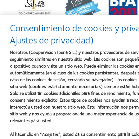
more
more
more
about
about
about
Premio
2012
2011:
Silmo
y
Premios
d’Or
2010:
a
Consentimiento de cookies y priv
al
Mejor
la
mejor
empresa
mejor
Ajustes de privacidad)
producto
para
fabricación
con
el
(2011)
MyDay™
desarrollo
Nosotros (CooperVision Iberia S.L.) y nuestros proveedores de servi
del
seguimiento similares en nuestro sitio web. Las cookies son peque
liderazgo
dispositivo cuando visita un sitio web. Puede eliminar las cookies
automáticamente (en el caso de las cookies persistentes, después d
caso de las cookies de sesión, cerrando su navegador). Las cookies
Nuestros productos
Sobre no
sitio web (
cookies estrictamente necesarias
) siempre están acti
Solo se utilizarán cookies adicionales para fines de rendimiento, fu
Encuentre su lente
Carreras
consentimiento explícito. Estos tipos de cookies nos ayudan a re
Tecnología para lentes de contacto
Noticias
interactúa usted con nuestro sitio web. Esta información nos perm
Contacto
sitio web y nos ayuda a proporcionarle una mejor experiencia de us
relevantes para usted.
Lentes de contacto y visión
Al hacer clic en “
Aceptar
”, usted da su consentimiento para la co
Nuevo usuario