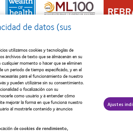
Learn
more
Learn
more
about
more
about
2011:
about
2012
Premio
2012:
Premio
a
acidad de datos (sus
Premio
internacional
la
Manufacturing
REBRAND
salud
Leadership
100®
(2011)
100
(2012)
(ML
cios utilizamos cookies y tecnologías de
100)
ños archivos de texto que se almacenan en su
(2012)
 en cualquier momento o hacer que se eliminen
e un periodo de tiempo especificado, y en el
 necesarias para el funcionamiento de nuestro
sotros
Legal
vas y pueden utilizarse sin su consentimiento.
ncionalidad o focalización con su
Política de privacidad
conocerle como usuario y a entender cómo
Aviso Legal
ite mejorar la forma en que funciona nuestro
Ajustes ind
Aviso de cookies
uario al mostrarle contenido y anuncios
Condiciones del servicio
Public Country by Country R
locación de
cookies de rendimiento,