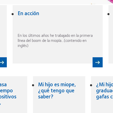
En acción
En los últimos años he trabajado en la primera
línea del boom de la miopía…(contenido en
inglés)
asa
Mi hijo es miope,
¿Mi hijo
iempo
¿qué tengo que
gradua
ositivos
saber?
gafas 
,
a