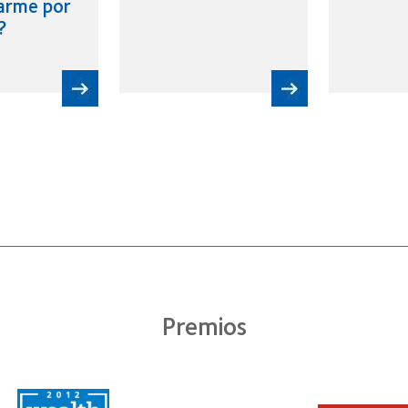
arme por
?
Premios
Learn