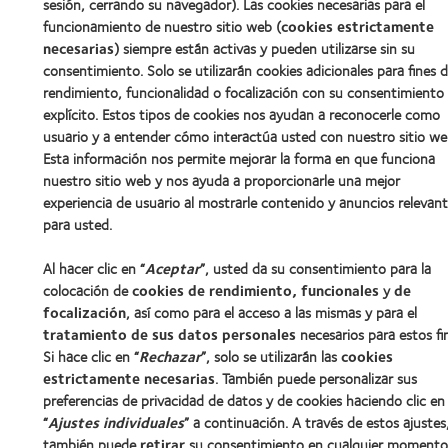
sesión, cerrando su navegador). Las cookies necesarias para el
funcionamiento de nuestro sitio web (
cookies estrictamente
necesarias
) siempre están activas y pueden utilizarse sin su
© 2026
CooperVision
|
Parte de
CooperCompanies
consentimiento. Solo se utilizarán cookies adicionales para fines 
rendimiento, funcionalidad o focalización con su consentimiento
explícito. Estos tipos de cookies nos ayudan a reconocerle como
usuario y a entender cómo interactúa usted con nuestro sitio we
Esta información nos permite mejorar la forma en que funciona
nuestro sitio web y nos ayuda a proporcionarle una mejor
experiencia de usuario al mostrarle contenido y anuncios relevan
para usted.
Al hacer clic en “
Aceptar
”, usted da su consentimiento para la
colocación de
cookies de rendimiento, funcionales
y
de
focalización
, así como para el acceso a las mismas y para el
tratamiento de sus datos personales
necesarios para estos fi
Si hace clic en “
Rechazar
”, solo se utilizarán las
cookies
estrictamente necesarias
. También puede personalizar sus
preferencias de privacidad de datos y de cookies haciendo clic en
“
Ajustes individuales
” a continuación. A través de estos ajustes
también puede
retirar
su consentimiento en cualquier momento