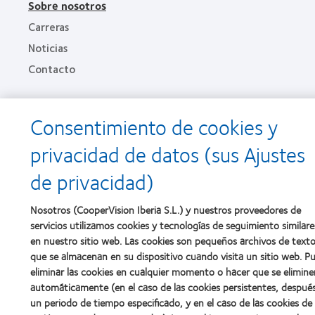
Sobre nosotros
Carreras
Noticias
Contacto
Legal
Consentimiento de cookies y
Política de privacidad
privacidad de datos (sus Ajustes
Aviso Legal
de privacidad)
Aviso de cookies
Condiciones del servicio
Nosotros (CooperVision Iberia S.L.) y nuestros proveedores de
Public Country by Country Reporting
servicios utilizamos cookies y tecnologías de seguimiento similare
en nuestro sitio web. Las cookies son pequeños archivos de text
que se almacenan en su dispositivo cuando visita un sitio web. P
Buscar un centro
eliminar las cookies en cualquier momento o hacer que se elimine
automáticamente (en el caso de las cookies persistentes, despué
Gestionar preferencias de cookies
un periodo de tiempo especificado, y en el caso de las cookies de