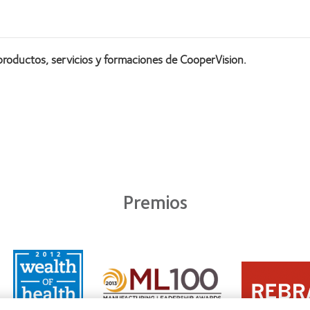
productos, servicios y formaciones de CooperVision.
Premios
Learn
Learn
more
Learn
more
about
more
about
2011:
about
2012
Premio