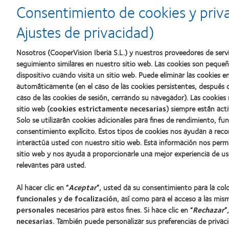
d’Or
2010:
a
Consentimiento de cookies y priv
al
Mejor
la
mejor
empresa
mejor
Ajustes de privacidad)
producto
para
fabricación
con
el
(2011)
MyDay™
desarrollo
Nosotros (CooperVision Iberia S.L.) y nuestros proveedores de servi
del
seguimiento similares en nuestro sitio web. Las cookies son peque
liderazgo
dispositivo cuando visita un sitio web. Puede eliminar las cookies
automáticamente (en el caso de las cookies persistentes, después d
caso de las cookies de sesión, cerrando su navegador). Las cookies
Nuestros productos
Sobre no
sitio web (
cookies estrictamente necesarias
) siempre están acti
Solo se utilizarán cookies adicionales para fines de rendimiento, fu
Encuentre su lente
Carreras
consentimiento explícito. Estos tipos de cookies nos ayudan a re
Tecnología para lentes de contacto
Noticias
interactúa usted con nuestro sitio web. Esta información nos perm
Contacto
sitio web y nos ayuda a proporcionarle una mejor experiencia de us
relevantes para usted.
Lentes de contacto y visión
Al hacer clic en “
Aceptar
”, usted da su consentimiento para la co
Nuevo usuario
funcionales
y
de focalización
, así como para el acceso a las mis
Usuario experimentado
personales
necesarios para estos fines. Si hace clic en “
Rechazar
”
Blog
necesarias
. También puede personalizar sus preferencias de privac