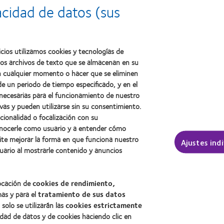
2012:
Premio
a
acidad de datos (sus
Premio
internacional
la
Manufacturing
REBRAND
salud
Leadership
100®
(2011)
100
(2012)
(ML
cios utilizamos cookies y tecnologías de
100)
ños archivos de texto que se almacenan en su
(2012)
 en cualquier momento o hacer que se eliminen
e un periodo de tiempo especificado, y en el
 necesarias para el funcionamiento de nuestro
sotros
Legal
vas y pueden utilizarse sin su consentimiento.
ncionalidad o focalización con su
Política de privacidad
conocerle como usuario y a entender cómo
Aviso Legal
ite mejorar la forma en que funciona nuestro
Ajustes ind
Aviso de cookies
uario al mostrarle contenido y anuncios
Condiciones del servicio
Public Country by Country R
locación de
cookies de rendimiento,
mas y para el
tratamiento de sus datos
, solo se utilizarán las
cookies estrictamente
Buscar un centro
idad de datos y de cookies haciendo clic en