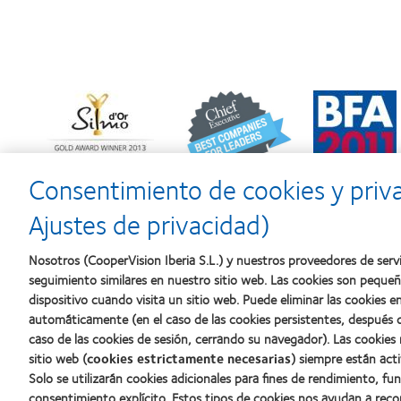
Learn
Learn
Learn
more
more
more
about
about
about
Premio
2012
2011:
Silmo
y
Premios
d’Or
2010:
a
Consentimiento de cookies y priv
al
Mejor
la
mejor
empresa
mejor
Ajustes de privacidad)
producto
para
fabricación
con
el
(2011)
MyDay™
desarrollo
Nosotros (CooperVision Iberia S.L.) y nuestros proveedores de servi
del
seguimiento similares en nuestro sitio web. Las cookies son peque
liderazgo
dispositivo cuando visita un sitio web. Puede eliminar las cookies
automáticamente (en el caso de las cookies persistentes, después d
caso de las cookies de sesión, cerrando su navegador). Las cookies
Nuestros productos
Sobre no
sitio web (
cookies estrictamente necesarias
) siempre están acti
Solo se utilizarán cookies adicionales para fines de rendimiento, fu
Encuentre su lente
Carreras
consentimiento explícito. Estos tipos de cookies nos ayudan a re