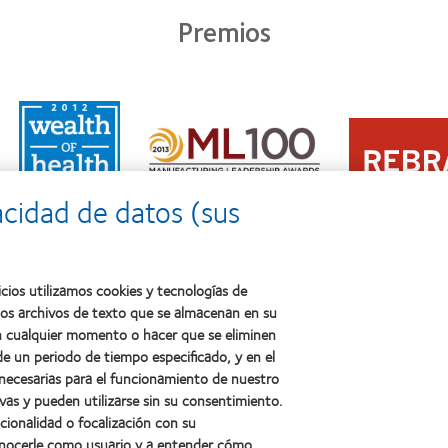
Premios
Learn
Learn
more
Learn
more
about
more
about
2011:
about
2012
Premio
2012:
Premio
a
acidad de datos (sus
Premio
internacional
la
Manufacturing
REBRAND
salud
Leadership
100®
(2011)
100
(2012)
(ML
cios utilizamos cookies y tecnologías de
100)
ños archivos de texto que se almacenan en su
(2012)
 en cualquier momento o hacer que se eliminen
e un periodo de tiempo especificado, y en el
 necesarias para el funcionamiento de nuestro
sotros
Legal
vas y pueden utilizarse sin su consentimiento.
ncionalidad o focalización con su
Política de privacidad
conocerle como usuario y a entender cómo