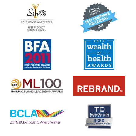
Learn
Learn
more
more
about
about
Premio
2012
Silmo
y
d’Or
2010:
al
Mejor
Learn
Learn
mejor
empresa
more
more
producto
para
about
about
con
el
2011:
2011:
MyDay™
desarrollo
Premios
Premio
del
a
a
liderazgo
la
la
Learn
mejor
salud
Learn
more
fabricación
(2011)
more
about
(2011)
about
2012
2012:
Premio
Premio
internacional
Manufacturing
REBRAND
Learn
Leadership
100®
more
100
(2012)
about
(ML
Premio
100)
de
(2012)