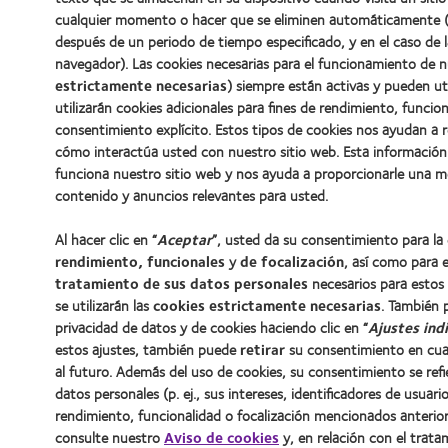
cualquier momento o hacer que se eliminen automáticamente (en
después de un periodo de tiempo especificado, y en el caso de l
navegador). Las cookies necesarias para el funcionamiento de n
estrictamente necesarias
) siempre están activas y pueden uti
utilizarán cookies adicionales para fines de rendimiento, funcio
consentimiento explícito. Estos tipos de cookies nos ayudan a
cómo interactúa usted con nuestro sitio web. Esta información
funciona nuestro sitio web y nos ayuda a proporcionarle una me
contenido y anuncios relevantes para usted.
Al hacer clic en “
Aceptar
”, usted da su consentimiento para la
rendimiento, funcionales
y
de focalización
, así como para e
tratamiento de sus datos personales
necesarios para estos f
se utilizarán las
cookies estrictamente necesarias
. También 
privacidad de datos y de cookies haciendo clic en “
Ajustes ind
estos ajustes, también puede
retirar
su consentimiento en cua
al futuro. Además del uso de cookies, su consentimiento se refi
datos personales (p. ej., sus intereses, identificadores de usuario
rendimiento, funcionalidad o focalización mencionados anteri
consulte nuestro
Aviso de cookies
y, en relación con el trat