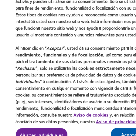
activas y pueden utilizarse sin su consentimiento. Solo se utiliz
para fines de rendimiento, funcionalidad o focalización con su c
Estos tipos de cookies nos ayudan a reconocerle como usuario
interactúa usted con nuestro sitio web. Esta información nos p
que funciona nuestro sitio web y nos ayuda a proporcionarle un
usuario al mostrarle contenido y anuncios relevantes para usted
Al hacer clic en “
Aceptar
”, usted da su consentimiento para la
rendimiento, funcionales
y
de focalización
, así como para e
para el
tratamiento de sus datos personales
necesarios para 
“
Rechazar
”, solo se utilizarán las
cookies estrictamente nece
personalizar sus preferencias de privacidad de datos y de cookies
individuales
” a continuación. A través de estos ajustes, tamb
consentimiento en cualquier momento con vigencia de cara al f
cookies, su consentimiento se refiere al tratamiento asociado d
(p. ej., sus intereses, identificadores de usuario o su dirección IP)
rendimiento, funcionalidad o focalización mencionados anterio
información, consulte nuestro
Aviso de cookies
y, en relación
asociado de sus datos personales, nuestro
Aviso de privacida
Acept
Ajustes individuales