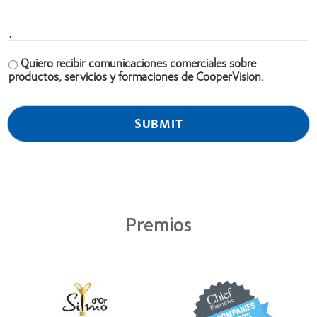
.
Quiero recibir comunicaciones comerciales sobre
productos, servicios y formaciones de CooperVision.
Premios
Learn
Learn
more
more
about
about