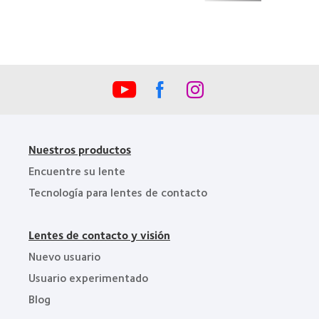
100)
de
(2012)
la
Industria
de
la
BCLA
Nuestros productos
Encuentre su lente
Tecnología para lentes de contacto
Lentes de contacto y visión
Nuevo usuario
Usuario experimentado
Blog