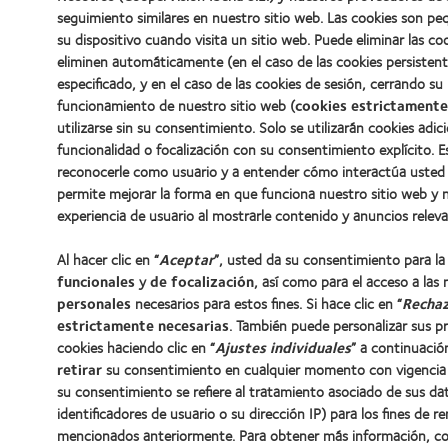
seguimiento similares en nuestro sitio web. Las cookies son p
su dispositivo cuando visita un sitio web. Puede eliminar las 
eliminen automáticamente (en el caso de las cookies persisten
especificado, y en el caso de las cookies de sesión, cerrando su
funcionamiento de nuestro sitio web (
cookies estrictamente
utilizarse sin su consentimiento. Solo se utilizarán cookies adic
funcionalidad o focalización con su consentimiento explícito. 
reconocerle como usuario y a entender cómo interactúa usted 
permite mejorar la forma en que funciona nuestro sitio web y 
experiencia de usuario al mostrarle contenido y anuncios relev
Al hacer clic en “
Aceptar
”, usted da su consentimiento para l
funcionales
y
de focalización
, así como para el acceso a las
personales
necesarios para estos fines. Si hace clic en “
Recha
estrictamente necesarias
. También puede personalizar sus pr
cookies haciendo clic en “
Ajustes individuales
” a continuació
retirar
su consentimiento en cualquier momento con vigencia d
su consentimiento se refiere al tratamiento asociado de sus dato
identificadores de usuario o su dirección IP) para los fines de 
mencionados anteriormente. Para obtener más información, c