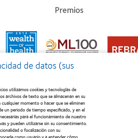
Premios
Learn
Learn
more
Learn
more
about
more
about
2011:
about
2012
Premio
2012:
Premio
a
acidad de datos (sus
Premio
internacional
la
Manufacturing
REBRAND
salud
Leadership
100®
(2011)
100
(2012)
(ML
cios utilizamos cookies y tecnologías de
100)
ños archivos de texto que se almacenan en su
(2012)
 en cualquier momento o hacer que se eliminen
e un periodo de tiempo especificado, y en el
 necesarias para el funcionamiento de nuestro
sotros
Legal
vas y pueden utilizarse sin su consentimiento.
ncionalidad o focalización con su
Política de privacidad
conocerle como usuario y a entender cómo