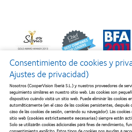
Learn
Learn
Learn
more
more
more
about
about
about
Premio
2012
2011:
Silmo
y
Premios
d’Or
2010:
a
Consentimiento de cookies y priv
al
Mejor
la
mejor
empresa
mejor
Ajustes de privacidad)
producto
para
fabricación
con
el
(2011)
MyDay™
desarrollo
Nosotros (CooperVision Iberia S.L.) y nuestros proveedores de servi
del
seguimiento similares en nuestro sitio web. Las cookies son peque
liderazgo
dispositivo cuando visita un sitio web. Puede eliminar las cookies
automáticamente (en el caso de las cookies persistentes, después d
caso de las cookies de sesión, cerrando su navegador). Las cookies
Nuestros productos
Sobre no
sitio web (
cookies estrictamente necesarias
) siempre están acti
Solo se utilizarán cookies adicionales para fines de rendimiento, fu
Encuentre su lente
Carreras
consentimiento explícito. Estos tipos de cookies nos ayudan a re