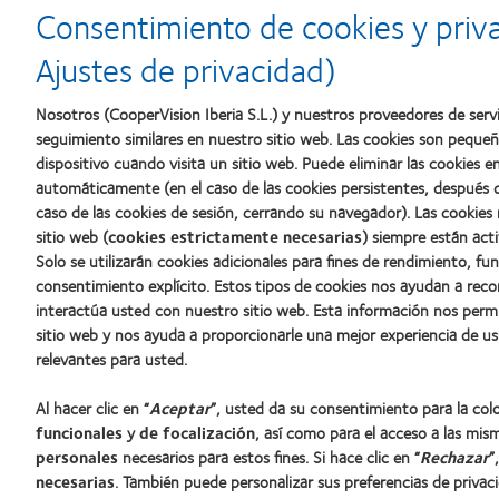
d’Or
2010:
a
Consentimiento de cookies y priv
al
Mejor
la
mejor
empresa
mejor
Ajustes de privacidad)
producto
para
fabricación
con
el
(2011)
MyDay™
desarrollo
Nosotros (CooperVision Iberia S.L.) y nuestros proveedores de servi
del
seguimiento similares en nuestro sitio web. Las cookies son peque
liderazgo
dispositivo cuando visita un sitio web. Puede eliminar las cookies
automáticamente (en el caso de las cookies persistentes, después d
caso de las cookies de sesión, cerrando su navegador). Las cookies
Nuestros productos
Sobre no
sitio web (
cookies estrictamente necesarias
) siempre están acti
Solo se utilizarán cookies adicionales para fines de rendimiento, fu
Encuentre su lente
Carreras
consentimiento explícito. Estos tipos de cookies nos ayudan a re
Tecnología para lentes de contacto
Noticias
interactúa usted con nuestro sitio web. Esta información nos perm
Contacto
sitio web y nos ayuda a proporcionarle una mejor experiencia de us
relevantes para usted.
Lentes de contacto y visión
Al hacer clic en “
Aceptar
”, usted da su consentimiento para la co
Nuevo usuario
funcionales
y
de focalización
, así como para el acceso a las mis
Usuario experimentado
personales
necesarios para estos fines. Si hace clic en “
Rechazar
”
Blog
necesarias
. También puede personalizar sus preferencias de privac