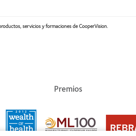
productos, servicios y formaciones de CooperVision.
Premios
Learn
Learn
more
Learn
more
about
more
about
2011:
about
2012
Premio