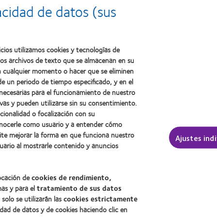
2012:
Premio
a
acidad de datos (sus
Premio
internacional
la
Manufacturing
REBRAND
salud
Leadership
100®
(2011)
100
(2012)
(ML
cios utilizamos cookies y tecnologías de
100)
ños archivos de texto que se almacenan en su
(2012)
 en cualquier momento o hacer que se eliminen
e un periodo de tiempo especificado, y en el
 necesarias para el funcionamiento de nuestro
sotros
Legal
vas y pueden utilizarse sin su consentimiento.
ncionalidad o focalización con su
Política de privacidad
conocerle como usuario y a entender cómo
Aviso Legal
ite mejorar la forma en que funciona nuestro
Ajustes ind
Aviso de cookies
uario al mostrarle contenido y anuncios
Condiciones del servicio
Public Country by Country R
locación de
cookies de rendimiento,
mas y para el
tratamiento de sus datos
, solo se utilizarán las
cookies estrictamente
Buscar un centro
idad de datos y de cookies haciendo clic en