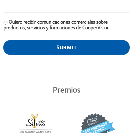
.
Quiero recibir comunicaciones comerciales sobre
productos, servicios y formaciones de CooperVision.
Premios
Learn
Learn
more
more
about
about
Premio
2012