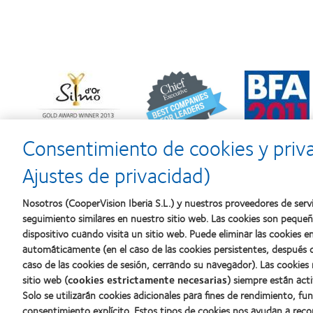
Learn
Learn
Learn
more
more
more
about
about
about
Premio
2012
2011:
Silmo
y
Premios
d’Or
2010:
a
Consentimiento de cookies y priv
al
Mejor
la
mejor
empresa
mejor
Ajustes de privacidad)
producto
para
fabricación
con
el
(2011)
MyDay™
desarrollo
Nosotros (CooperVision Iberia S.L.) y nuestros proveedores de servi
del
seguimiento similares en nuestro sitio web. Las cookies son peque
liderazgo
dispositivo cuando visita un sitio web. Puede eliminar las cookies
automáticamente (en el caso de las cookies persistentes, después d
caso de las cookies de sesión, cerrando su navegador). Las cookies
Nuestros productos
Sobre no
sitio web (
cookies estrictamente necesarias
) siempre están acti
Solo se utilizarán cookies adicionales para fines de rendimiento, fu
Encuentre su lente
Carreras
consentimiento explícito. Estos tipos de cookies nos ayudan a re