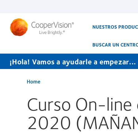
Pasar
al
contenido
principal
NUESTROS PRODU
BUSCAR UN CENTR
¡Hola! Vamos a ayudarle a empezar...
Home
Curso On-line 
2020 (MAÑA