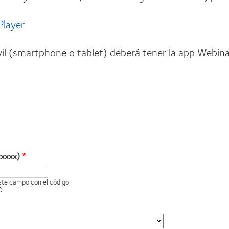
Player
il (smartphone o tablet) deberá tener la app Webina
xxxxx)
este campo con el código
O