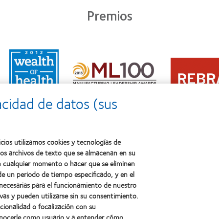
Premios
Learn
Learn
more
Learn
more
about
more
about
2011:
about
2012
Premio
2012:
Premio
a
acidad de datos (sus
Premio
internacional
la
Manufacturing
REBRAND
salud
Leadership
100®
(2011)
100
(2012)
(ML
cios utilizamos cookies y tecnologías de
100)
ños archivos de texto que se almacenan en su
(2012)
 en cualquier momento o hacer que se eliminen
e un periodo de tiempo especificado, y en el
 necesarias para el funcionamiento de nuestro
sotros
Legal
vas y pueden utilizarse sin su consentimiento.
ncionalidad o focalización con su
Política de privacidad
conocerle como usuario y a entender cómo