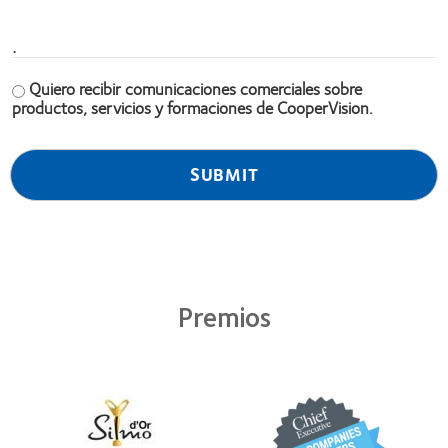
.
Quiero recibir comunicaciones comerciales sobre
productos, servicios y formaciones de CooperVision.
Premios
Learn
Learn
more
more
about
about