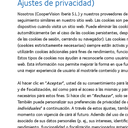
Ajustes de privacidad)
Nosotros (CooperVision Iberia S.L.) y nuestros proveedores de 
seguimiento similares en nuestro sitio web. Las cookies son 
dispositivo cuando visita un sitio web. Puede eliminar las coo
automáticamente (en el caso de las cookies persistentes, desp
de las cookies de sesión, cerrando su navegador). Las cookies 
(
cookies estrictamente necesarias
) siempre están activas y
utilizarán cookies adicionales para fines de rendimiento, funci
Estos tipos de cookies nos ayudan a reconocerle como usuario
web. Esta información nos permite mejorar la forma en que fu
una mejor experiencia de usuario al mostrarle contenido y anu
Al hacer clic en “
Aceptar
”, usted da su consentimiento para l
y
de focalización
, así como para el acceso a las mismas y par
necesarios para estos fines. Si hace clic en “
Rechazar
”, solo se
También puede personalizar sus preferencias de privacidad de d
individuales
” a continuación. A través de estos ajustes, tam
momento con vigencia de cara al futuro. Además del uso de coo
asociado de sus datos personales (p. ej., sus intereses, identifi
rendimiento, funcionalidad o focalización mencionados anteri