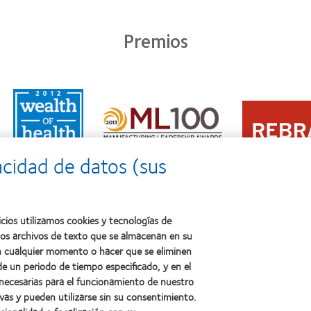
Premios
Learn
Learn
more
Learn
more
about
more
about
2011:
about
2012
Premio
2012:
Premio
a
acidad de datos (sus
Premio
internacional
la
Manufacturing
REBRAND
salud
Leadership
100®
(2011)
100
(2012)
(ML
cios utilizamos cookies y tecnologías de
100)
ños archivos de texto que se almacenan en su
(2012)
 en cualquier momento o hacer que se eliminen
e un periodo de tiempo especificado, y en el
 necesarias para el funcionamiento de nuestro
sotros
Legal
vas y pueden utilizarse sin su consentimiento.