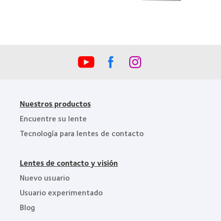
100)
de
(2012)
la
Industria
de
la
BCLA
Nuestros productos
Encuentre su lente
Tecnología para lentes de contacto
Lentes de contacto y visión
Nuevo usuario
Usuario experimentado
Blog