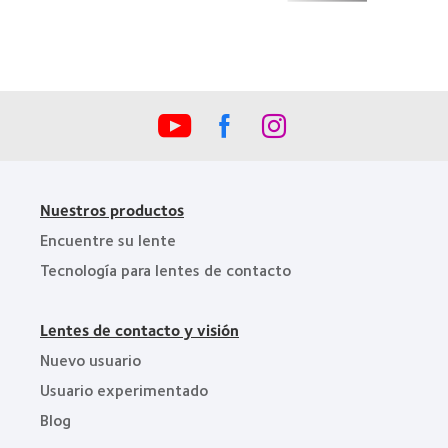
100)
de
(2012)
la
Industria
de
la
BCLA
Nuestros productos
Encuentre su lente
Tecnología para lentes de contacto
Lentes de contacto y visión
Nuevo usuario
Usuario experimentado
Blog