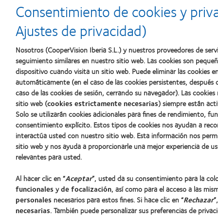
d’Or
2010:
a
Consentimiento de cookies y priv
al
Mejor
la
mejor
empresa
mejor
Ajustes de privacidad)
producto
para
fabricación
con
el
(2011)
MyDay™
desarrollo
Nosotros (CooperVision Iberia S.L.) y nuestros proveedores de servi
del
seguimiento similares en nuestro sitio web. Las cookies son peque
liderazgo
dispositivo cuando visita un sitio web. Puede eliminar las cookies
automáticamente (en el caso de las cookies persistentes, después d
caso de las cookies de sesión, cerrando su navegador). Las cookies
Nuestros productos
Sobre no
sitio web (
cookies estrictamente necesarias
) siempre están acti
Solo se utilizarán cookies adicionales para fines de rendimiento, fu
Encuentre su lente
Carreras
consentimiento explícito. Estos tipos de cookies nos ayudan a re
Tecnología para lentes de contacto
Noticias
interactúa usted con nuestro sitio web. Esta información nos perm
Contacto
sitio web y nos ayuda a proporcionarle una mejor experiencia de us
relevantes para usted.
Lentes de contacto y visión
Al hacer clic en “
Aceptar
”, usted da su consentimiento para la co
Nuevo usuario
funcionales
y
de focalización
, así como para el acceso a las mis
Usuario experimentado
personales
necesarios para estos fines. Si hace clic en “
Rechazar
”
Blog
necesarias
. También puede personalizar sus preferencias de privac