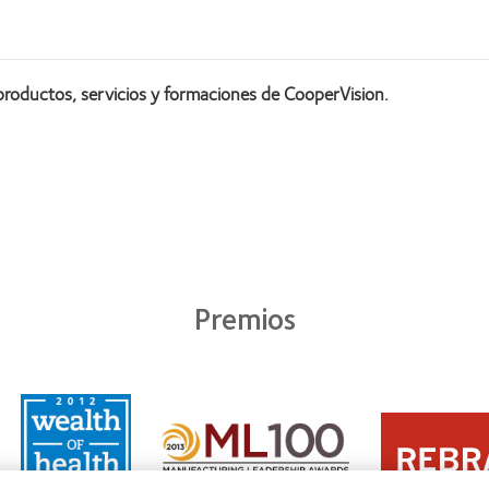
productos, servicios y formaciones de CooperVision.
Premios
Learn
Learn
more
Learn
more
about
more
about
2011:
about
2012
Premio