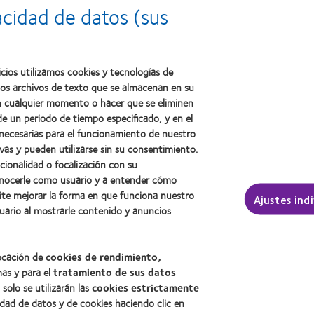
2012:
Premio
a
acidad de datos (sus
Premio
internacional
la
Manufacturing
REBRAND
salud
Leadership
100®
(2011)
100
(2012)
(ML
cios utilizamos cookies y tecnologías de
100)
ños archivos de texto que se almacenan en su
(2012)
 en cualquier momento o hacer que se eliminen
e un periodo de tiempo especificado, y en el
 necesarias para el funcionamiento de nuestro
sotros
Legal
vas y pueden utilizarse sin su consentimiento.
ncionalidad o focalización con su
Política de privacidad
conocerle como usuario y a entender cómo
Aviso Legal
ite mejorar la forma en que funciona nuestro
Ajustes ind
Aviso de cookies
uario al mostrarle contenido y anuncios
Condiciones del servicio
Public Country by Country R
locación de
cookies de rendimiento,
mas y para el
tratamiento de sus datos
, solo se utilizarán las
cookies estrictamente
Buscar un centro
idad de datos y de cookies haciendo clic en