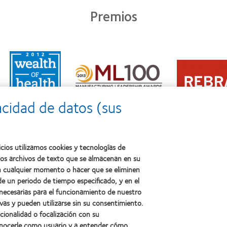
Premios
Learn
Learn
more
Learn
more
about
more
about
2011:
about
2012
Premio
2012:
Premio
a
acidad de datos (sus
Premio
internacional
la
Manufacturing
REBRAND
salud
Leadership
100®
(2011)
100
(2012)
(ML
cios utilizamos cookies y tecnologías de
100)
ños archivos de texto que se almacenan en su
(2012)
 en cualquier momento o hacer que se eliminen
e un periodo de tiempo especificado, y en el
 necesarias para el funcionamiento de nuestro
sotros
Legal
vas y pueden utilizarse sin su consentimiento.
ncionalidad o focalización con su
Política de privacidad
conocerle como usuario y a entender cómo