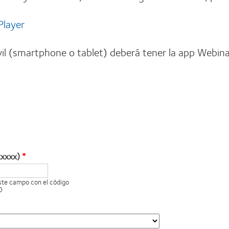
Player
il (smartphone o tablet) deberá tener la app Webina
xxxxx)
este campo con el código
O