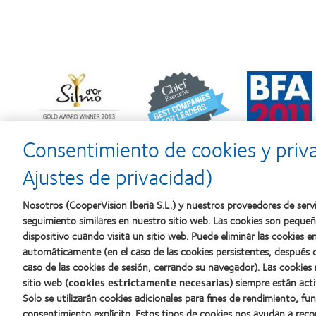
Learn
Learn
Learn
more
more
more
about
about
about
Premio
2012
2011:
Silmo
y
Premios
d’Or
2010:
a
Consentimiento de cookies y priv
al
Mejor
la
mejor
empresa
mejor
Ajustes de privacidad)
producto
para
fabricación
con
el
(2011)
MyDay™
desarrollo
Nosotros (CooperVision Iberia S.L.) y nuestros proveedores de servi
del
seguimiento similares en nuestro sitio web. Las cookies son peque
liderazgo
dispositivo cuando visita un sitio web. Puede eliminar las cookies
automáticamente (en el caso de las cookies persistentes, después d
caso de las cookies de sesión, cerrando su navegador). Las cookies
Nuestros productos
Sobre no
sitio web (
cookies estrictamente necesarias
) siempre están acti
Solo se utilizarán cookies adicionales para fines de rendimiento, fu
Encuentre su lente
Carreras
consentimiento explícito. Estos tipos de cookies nos ayudan a re