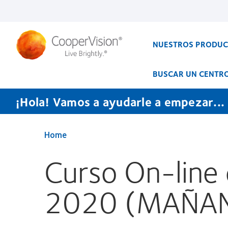
Pasar
al
contenido
principal
NUESTROS PRODU
BUSCAR UN CENTR
¡Hola! Vamos a ayudarle a empezar...
Home
Curso On-line
2020 (MAÑAN