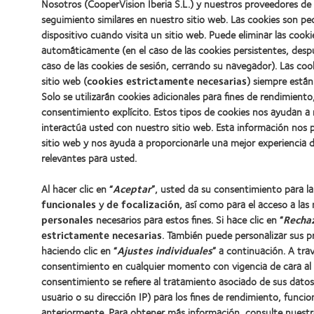
Nosotros (CooperVision Iberia S.L.) y nuestros proveedores de 
seguimiento similares en nuestro sitio web. Las cookies son p
dispositivo cuando visita un sitio web. Puede eliminar las coo
automáticamente (en el caso de las cookies persistentes, desp
caso de las cookies de sesión, cerrando su navegador). Las coo
sitio web (
cookies estrictamente necesarias
) siempre están
Solo se utilizarán cookies adicionales para fines de rendimiento
consentimiento explícito. Estos tipos de cookies nos ayudan 
interactúa usted con nuestro sitio web. Esta información nos 
sitio web y nos ayuda a proporcionarle una mejor experiencia 
relevantes para usted.
Al hacer clic en “
Aceptar
”, usted da su consentimiento para l
funcionales
y
de focalización
, así como para el acceso a las
personales
necesarios para estos fines. Si hace clic en “
Recha
estrictamente necesarias
. También puede personalizar sus p
haciendo clic en “
Ajustes individuales
” a continuación. A tr
consentimiento en cualquier momento con vigencia de cara al 
consentimiento se refiere al tratamiento asociado de sus datos p
usuario o su dirección IP) para los fines de rendimiento, funci
anteriormente. Para obtener más información, consulte nuest