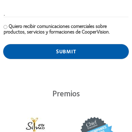
.
Quiero recibir comunicaciones comerciales sobre
productos, servicios y formaciones de CooperVision.
Premios
Learn
Learn
more
more
about
about